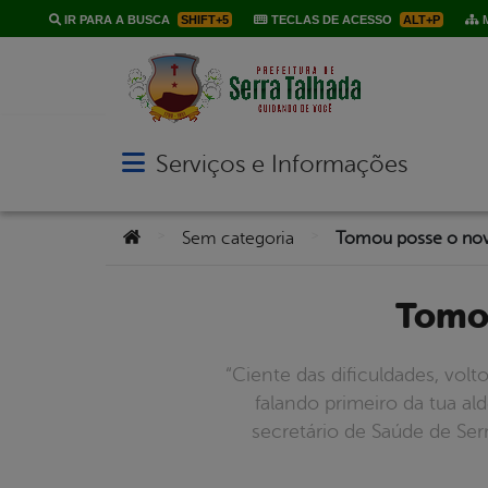
IR PARA A BUSCA
SHIFT+5
TECLAS DE ACESSO
ALT+P
M
Serviços e Informações
Abrir menu principal de navegação
Você está aqui:
>
>
Sem categoria
Tomou posse o nov
Tomo
“Ciente das dificuldades, vol
falando primeiro da tua al
secretário de Saúde de Serr