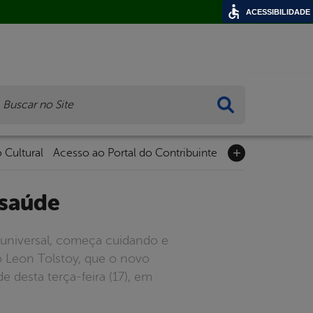
ACESSIBILIDADE
ca
 Cultural
Acesso ao Portal do Contribuinte
 saúde
e universal, começa cuidando e
so Leon Tolstoy, que o novo
e desta terça-feira (17), em