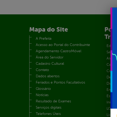
Mapa do Site
Port
Tra
A Prefeita
Acesso ao Portal do Contribuinte
Educa
Agendamento CastroMóvel
Saúde
Área do Servidor
Atos 
Cadastro Cultural
Centra
Contato
Convên
Dados abertos
Despe
Feriados e Pontos Facultativos
Diária
Glossário
Emend
Notícias
Estrut
Resultado de Exames
Inicio
Serviços digitais
LGPD e
Telefones Úteis
Licita