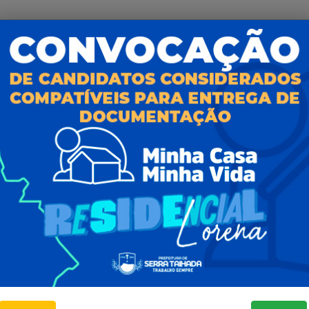
al da
E-sic
nsparência
Como solicitar
Consulte sua Solicitação
ção
Decretos
Estatísticas
normativos
Formulários
l de Dúvidas
Prazos e autoridades
ios e Transferências
Sic Físico
sas
Solicitar Recurso
s
Solicitar um pedido
as parlamentares
ura Organizacional
 Governo Digital
ções e Contratos