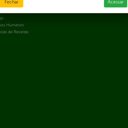
Fechar
Acessar
Públicas
jamento e Prestação de Contas
as
sos Humanos
ias de Receitas