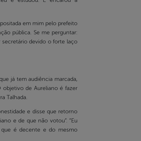
sceu e estudou. E encarou a
epositada em mim pelo prefeito
ção pública. Se me perguntar:
 secretário devido o forte laço
que já tem audiência marcada,
 objetivo de Aureliano é fazer
ra Talhada.
nestidade e disse que retorno
ciano e de que não votou”. “Eu
e, que é decente e do mesmo