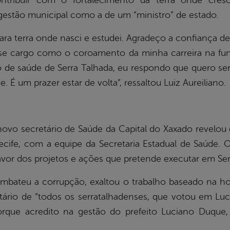
ntribuir com o fortalecimento da terra onde cre
gestão municipal como a de um “ministro” de estado.
ara terra onde nasci e estudei. Agradeço a confiança d
e cargo como o coroamento da minha carreira na fun
o de saúde de Serra Talhada, eu respondo que quero ser
 É um prazer estar de volta”, ressaltou Luiz Aureiliano.
ovo secretário de Saúde da Capital do Xaxado revelou 
ecife, com a equipe da Secretaria Estadual de Saúde. O
favor dos projetos e ações que pretende executar em Ser
ombateu a corrupção, exaltou o trabalho baseado na ho
tário de “todos os serratalhadenses, que votou em Lu
orque acredito na gestão do prefeito Luciano Duqu