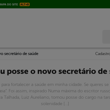
APA DO SITE
ALT+B
Bus
o secretário de saúde
Cadastro
u posse o novo secretário de
to para fortalecer a saúde em minha cidade. Se queres s
deia”. Foi assim, inspirado Numa máxima do escritor rus
a Talhada, Luiz Aureliano, tomou posse do cargo na tard
solenidade […]