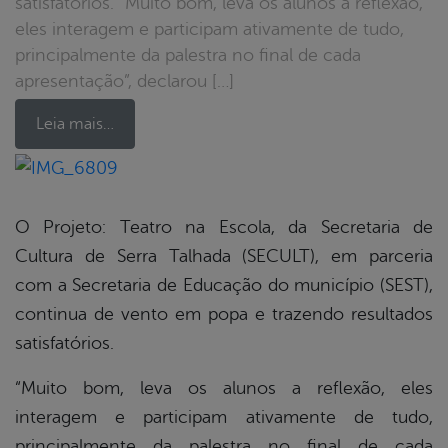
satisfatórios. “Muito bom, leva os alunos a reflexão,
eles interagem e participam ativamente de tudo,
principalmente da palestra no final de cada
apresentação”, declarou […]
Leia mais…
book
O Projeto: Teatro na Escola, da Secretaria de
Cultura de Serra Talhada (SECULT), em parceria
er
com a Secretaria de Educação do município (SEST),
continua de vento em popa e trazendo resultados
satisfatórios.
din
“Muito bom, leva os alunos a reflexão, eles
interagem e participam ativamente de tudo,
principalmente da palestra no final de cada