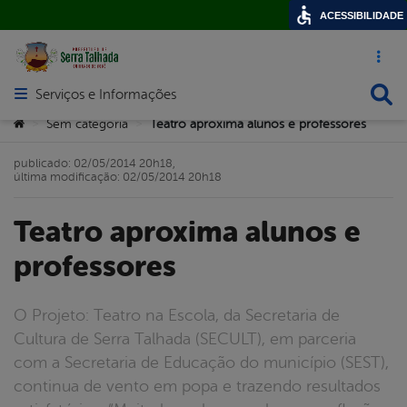
ACESSIBILIDADE
Acesso ráp
Busca
Serviços e Informações
Abrir menu principal de navegação
Você está aqui:
Sem categoria
Teatro aproxima alunos e professores
>
>
publicado: 02/05/2014 20h18,
última modificação: 02/05/2014 20h18
Teatro aproxima alunos e
professores
O Projeto: Teatro na Escola, da Secretaria de
Cultura de Serra Talhada (SECULT), em parceria
com a Secretaria de Educação do município (SEST),
continua de vento em popa e trazendo resultados