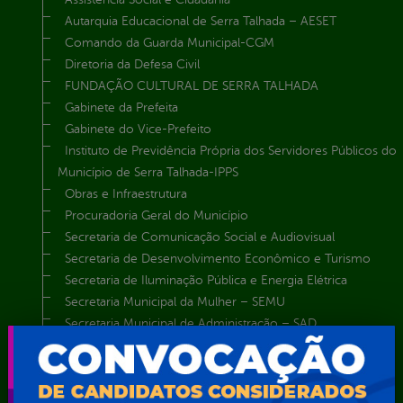
Autarquia Educacional de Serra Talhada – AESET
Comando da Guarda Municipal-CGM
Diretoria da Defesa Civil
FUNDAÇÃO CULTURAL DE SERRA TALHADA
Gabinete da Prefeita
Gabinete do Vice-Prefeito
Instituto de Previdência Própria dos Servidores Públicos do
Município de Serra Talhada-IPPS
Obras e Infraestrutura
Procuradoria Geral do Município
Secretaria de Comunicação Social e Audiovisual
Secretaria de Desenvolvimento Econômico e Turismo
Secretaria de Iluminação Pública e Energia Elétrica
Secretaria Municipal da Mulher – SEMU
Secretaria Municipal de Administração – SAD
Secretaria Municipal de Agricultura e Recursos Hídricos –
SEMARH / Secretaria de Agricultura Familiar – SEMAF
Secretaria Municipal de Educação – SEST