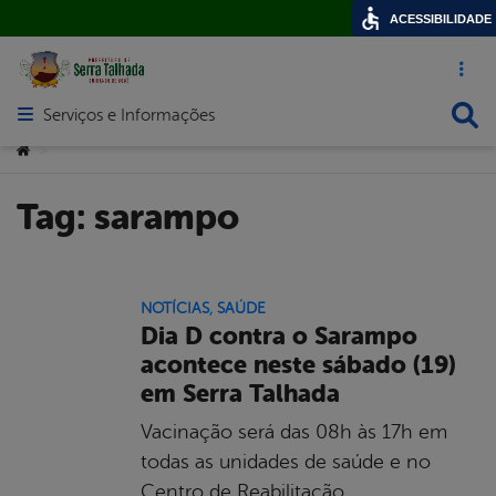
ACESSIBILIDADE
Acesso ráp
Busca
Serviços e Informações
Abrir menu principal de navegação
Você está aqui:
>
Tag:
sarampo
NOTÍCIAS
,
SAÚDE
Dia D contra o Sarampo
acontece neste sábado (19)
em Serra Talhada
Vacinação será das 08h às 17h em
todas as unidades de saúde e no
Centro de Reabilitação