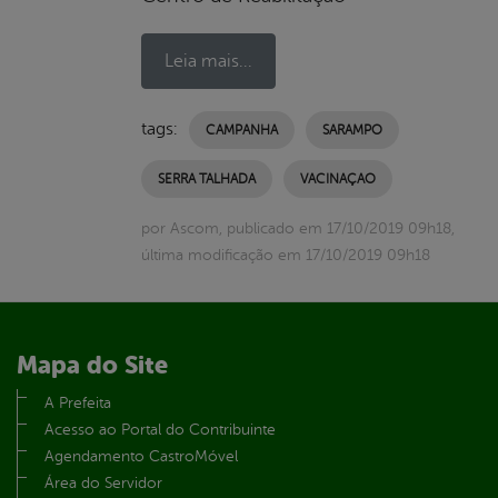
Leia mais...
tags:
CAMPANHA
SARAMPO
SERRA TALHADA
VACINAÇAO
por Ascom, publicado em 17/10/2019 09h18,
última modificação em 17/10/2019 09h18
Mapa do Site
A Prefeita
Acesso ao Portal do Contribuinte
Agendamento CastroMóvel
Área do Servidor