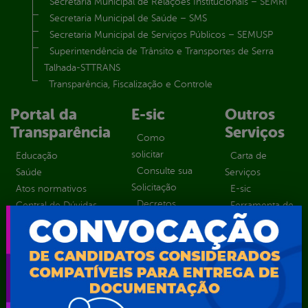
Secretaria Municipal de Relações Institucionais – SEMRI
Secretaria Municipal de Saúde – SMS
Secretaria Municipal de Serviços Públicos – SEMUSP
Superintendência de Trânsito e Transportes de Serra
Talhada-STTRANS
Transparência, Fiscalização e Controle
Portal da
E-sic
Outros
Transparência
Serviços
Como
solicitar
Educação
Carta de
Consulte sua
Saúde
Serviços
Solicitação
Atos normativos
E-sic
Decretos
Central de Dúvidas
Ferramenta de
Estatísticas
Convênios e
Autenticidade
Formulários
Transferências
Ouvidoria
Prazos e
Despesas
Portal Aldir
autoridades
Diárias
Blanc
Sic Físico
Emendas
Portal da
Solicitar
parlamentares
Transparência