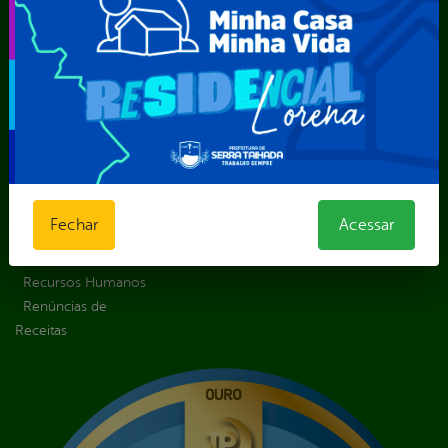
Recurso
Estrutura
Transporte
Solicitar um
Organizacional
Escolar
pedido
Inicio
LGPD e Governo
Digital
Licitações e
Contratos
Obras Públicas
Planejamento e
Fechar
Acessar
Prestação de Contas
Receitas
Recursos Humanos
Renúncias de
Receitas