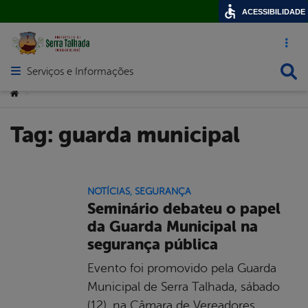
ACESSIBILIDADE
Acesso ráp
Busca
Serviços e Informações
Abrir menu principal de navegação
Você está aqui:
>
Tag:
guarda municipal
NOTÍCIAS
,
SEGURANÇA
Seminário debateu o papel
da Guarda Municipal na
segurança pública
Evento foi promovido pela Guarda
Municipal de Serra Talhada, sábado
(12), na Câmara de Vereadores