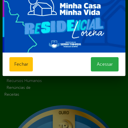
Recurso
Estrutura
Transporte
Solicitar um
Organizacional
Escolar
pedido
Inicio
LGPD e Governo
Digital
Licitações e
Contratos
Obras Públicas
Planejamento e
Fechar
Acessar
Prestação de Contas
Receitas
Recursos Humanos
Renúncias de
Receitas