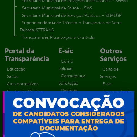
Secretaria Municipal de Relações Institucionais – SEMRI
Secretaria Municipal de Saúde – SMS
Secretaria Municipal de Serviços Públicos – SEMUSP
Superintendência de Trânsito e Transportes de Serra
Talhada-STTRANS
Transparência, Fiscalização e Controle
Portal da
E-sic
Outros
Transparência
Serviços
Como
solicitar
Educação
Carta de
Consulte sua
Saúde
Serviços
Solicitação
Atos normativos
E-sic
Decretos
Central de Dúvidas
Ferramenta de
Estatísticas
Convênios e
Autenticidade
Formulários
Transferências
Ouvidoria
Prazos e
Despesas
Portal Aldir
autoridades
Diárias
Blanc
Sic Físico
Emendas
Portal da
Solicitar
parlamentares
Transparência