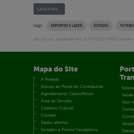
Leia mais...
tags:
ESPORTES E LAZER
ESTADIO
FUTEBO
por Ascom, publicado em 21/07/2015 17h56, última 
Mapa do Site
Port
Tra
A Prefeita
Acesso ao Portal do Contribuinte
Educa
Agendamento CastroMóvel
Saúde
Área do Servidor
Atos 
Cadastro Cultural
Centra
Contato
Convên
Dados abertos
Despe
Feriados e Pontos Facultativos
Diária