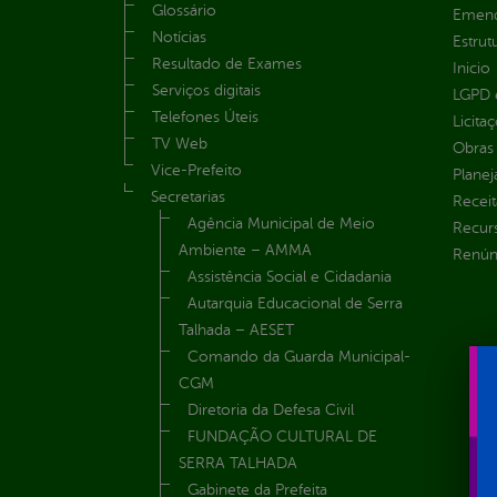
Glossário
Emend
Notícias
Estrut
Resultado de Exames
Inicio
Serviços digitais
LGPD e
Telefones Úteis
Licita
TV Web
Obras 
Vice-Prefeito
Plane
Secretarias
Receit
Agência Municipal de Meio
Recur
Ambiente – AMMA
Renúnc
Assistência Social e Cidadania
Autarquia Educacional de Serra
Talhada – AESET
Comando da Guarda Municipal-
CGM
Diretoria da Defesa Civil
FUNDAÇÃO CULTURAL DE
SERRA TALHADA
Gabinete da Prefeita