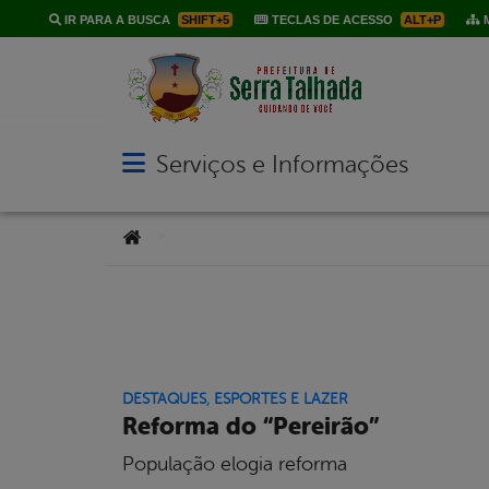
IR PARA A BUSCA
SHIFT+5
TECLAS DE ACESSO
ALT+P
M
Serviços e Informações
Abrir menu principal de navegação
Você está aqui:
>
DESTAQUES
,
ESPORTES E LAZER
Reforma do “Pereirão”
População elogia reforma