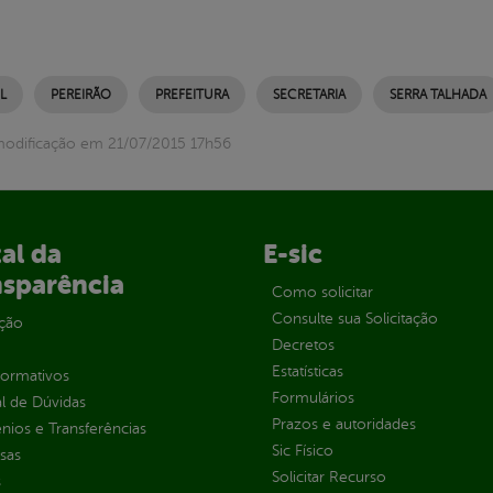
L
PEREIRÃO
PREFEITURA
SECRETARIA
SERRA TALHADA
modificação em 21/07/2015 17h56
al da
E-sic
nsparência
Como solicitar
Consulte sua Solicitação
ção
Decretos
Estatísticas
normativos
Formulários
l de Dúvidas
Prazos e autoridades
ios e Transferências
Sic Físico
sas
Solicitar Recurso
s