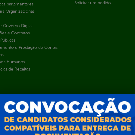
Solicitar um pedido
as parlamentares
ura Organizacional
 Governo Digital
ções e Contratos
Públicas
jamento e Prestação de Contas
as
sos Humanos
ias de Receitas