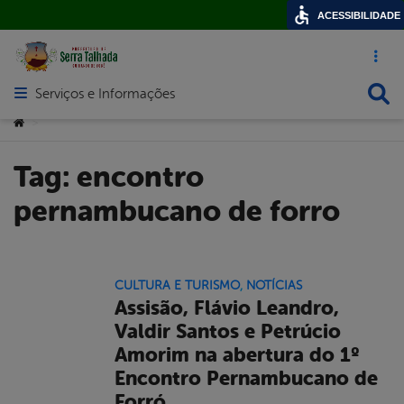
ACESSIBILIDADE
Acesso ráp
Busca
Serviços e Informações
Abrir menu principal de navegação
Você está aqui:
>
Tag:
encontro
pernambucano de forro
CULTURA E TURISMO
,
NOTÍCIAS
Assisão, Flávio Leandro,
Valdir Santos e Petrúcio
Amorim na abertura do 1º
Encontro Pernambucano de
Forró