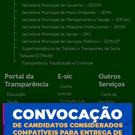
Secretaria Municipal de Governo – SEGOV
Secretaria Municipal de Meio Ambiente – SEMA
Secretaria Municipal de Planejamento e Gestão – SEPLAG
Secretaria Municipal de Relações Institucionais – SEMRI
Secretaria Municipal de Saúde – SMS
Secretaria Municipal de Serviços Públicos – SEMUSP
Superintendência de Trânsito e Transportes de Serra
Talhada-STTRANS
Transparência, Fiscalização e Controle
Portal da
E-sic
Outros
Transparência
Serviços
Como
solicitar
Educação
Carta de
Consulte sua
Saúde
Serviços
Solicitação
Atos normativos
E-sic
Decretos
Central de Dúvidas
Ferramenta de
Estatísticas
Convênios e
Autenticidade
Formulários
Transferências
Ouvidoria