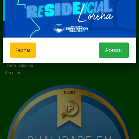
Digital
Licitações e
Contratos
Obras Públicas
Planejamento e
Prestação de Contas
Fechar
Acessar
Receitas
Recursos Humanos
Renúncias de
Receitas