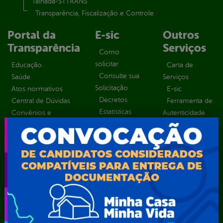
Talhada-STTRANS
Transparência, Fiscalização e Controle
Portal da
E-sic
Outros
Transparência
Serviços
Como
solicitar
Educação
Carta de
Consulte sua
Saúde
Serviços
Solicitação
Atos normativos
E-sic
Decretos
Central de Dúvidas
Ferramenta de
Estatísticas
Convênios e
Autenticidade
Formulários
Transferências
Ouvidoria
Prazos e
Despesas
Portal Aldir
autoridades
Diárias
Blanc
Sic Físico
Emendas
Portal da
Solicitar
parlamentares
Transparência
Recurso
Estrutura
Transporte
Solicitar um
Organizacional
Escolar
pedido
Inicio
LGPD e Governo