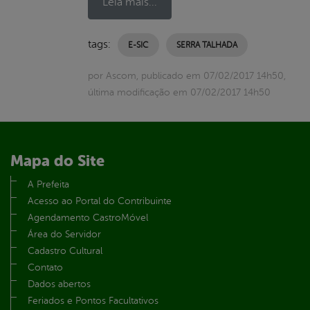
Leia mais...
tags:
E-SIC
SERRA TALHADA
por Ascom, publicado em 07/02/2017 14h50,
última modificação em 07/02/2017 14h50
Mapa do Site
A Prefeita
Acesso ao Portal do Contribuinte
Agendamento CastroMóvel
Área do Servidor
Cadastro Cultural
Contato
Dados abertos
Feriados e Pontos Facultativos