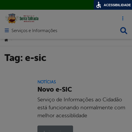
ACESSIBILIDADE
Acesso ráp
Busca
Serviços e Informações
Abrir menu principal de navegação
Você está aqui:
>
Tag:
e-sic
NOTÍCIAS
Novo e-SIC
Serviço de Informações ao Cidadão
está funcionando normalmente com
melhor acessiblidade