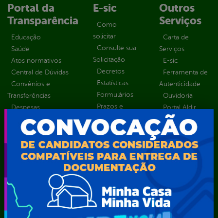
Portal da
E-sic
Outros
Transparência
Serviços
Como
solicitar
Educação
Carta de
Consulte sua
Saúde
Serviços
Solicitação
Atos normativos
E-sic
Decretos
Central de Dúvidas
Ferramenta de
Estatísticas
Convênios e
Autenticidade
Formulários
Transferências
Ouvidoria
Prazos e
Despesas
Portal Aldir
autoridades
Diárias
Blanc
Sic Físico
Emendas
Portal da
Solicitar
parlamentares
Transparência
Recurso
Estrutura
Transporte
Solicitar um
Organizacional
Escolar
pedido
Inicio
LGPD e Governo
Digital
Licitações e