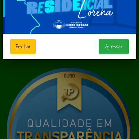
Contratos
Obras Públicas
Planejamento e
Prestação de Contas
Receitas
Recursos Humanos
Fechar
Acessar
Renúncias de
Receitas