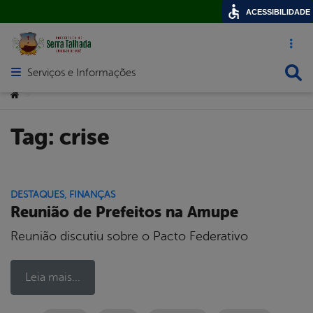
ACESSIBILIDADE
Acesso ráp
Busca
Serviços e Informações
Abrir menu principal de navegação
Você está aqui:
>
Tag:
crise
DESTAQUES
,
FINANÇAS
Reunião de Prefeitos na Amupe
Reunião discutiu sobre o Pacto Federativo
Leia mais...