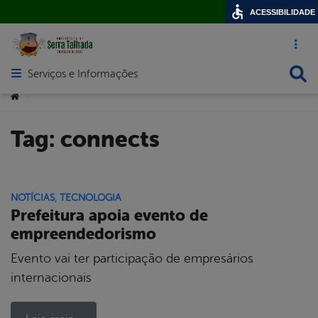
ACESSIBILIDADE
Acesso ráp
Busca
Serviços e Informações
Abrir menu principal de navegação
Você está aqui:
>
Tag:
connects
NOTÍCIAS
,
TECNOLOGIA
Prefeitura apoia evento de
empreendedorismo
Evento vai ter participação de empresários
internacionais