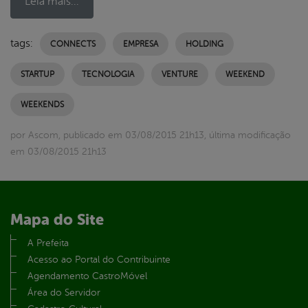
Leia mais...
tags:
CONNECTS
EMPRESA
HOLDING
STARTUP
TECNOLOGIA
VENTURE
WEEKEND
WEEKENDS
por Ascom, publicado em 03/08/2015 21h13, última modificação
em 03/08/2015 21h13
Mapa do Site
A Prefeita
Acesso ao Portal do Contribuinte
Agendamento CastroMóvel
Área do Servidor