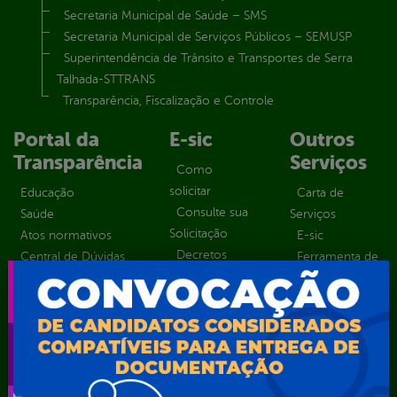
Secretaria Municipal de Saúde – SMS
Secretaria Municipal de Serviços Públicos – SEMUSP
Superintendência de Trânsito e Transportes de Serra
Talhada-STTRANS
Transparência, Fiscalização e Controle
Portal da
E-sic
Outros
Transparência
Serviços
Como
solicitar
Educação
Carta de
Consulte sua
Saúde
Serviços
Solicitação
Atos normativos
E-sic
Decretos
Central de Dúvidas
Ferramenta de
Estatísticas
Convênios e
Autenticidade
Formulários
Transferências
Ouvidoria
Prazos e
Despesas
Portal Aldir
autoridades
Diárias
Blanc
Sic Físico
Emendas
Portal da
Solicitar
parlamentares
Transparência