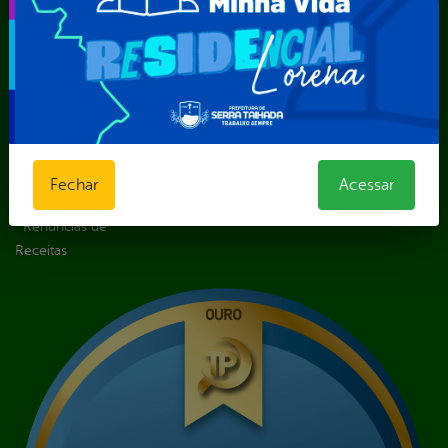
LGPD e Governo
Digital
Licitações e
Contratos
Obras Públicas
Planejamento e
Prestação de Contas
Receitas
Fechar
Acessar
Recursos Humanos
Renúncias de
Receitas