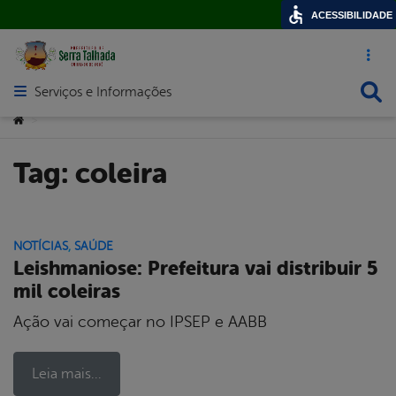
ACESSIBILIDADE
Acesso ráp
Busca
Serviços e Informações
Abrir menu principal de navegação
Você está aqui:
>
Tag:
coleira
NOTÍCIAS
,
SAÚDE
Leishmaniose: Prefeitura vai distribuir 5
mil coleiras
Ação vai começar no IPSEP e AABB
Leia mais...