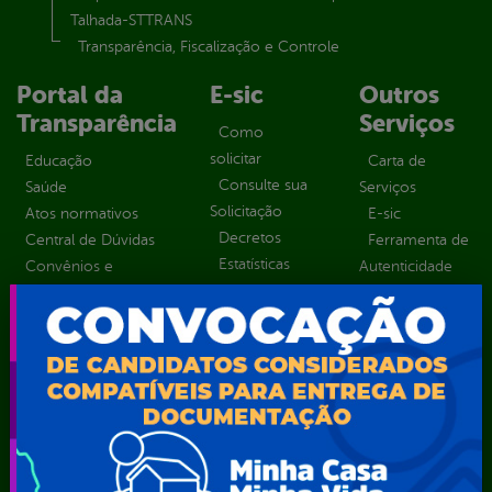
Talhada-STTRANS
Transparência, Fiscalização e Controle
Portal da
E-sic
Outros
Transparência
Serviços
Como
solicitar
Educação
Carta de
Consulte sua
Saúde
Serviços
Solicitação
Atos normativos
E-sic
Decretos
Central de Dúvidas
Ferramenta de
Estatísticas
Convênios e
Autenticidade
Formulários
Transferências
Ouvidoria
Prazos e
Despesas
Portal Aldir
autoridades
Diárias
Blanc
Sic Físico
Emendas
Portal da
Solicitar
parlamentares
Transparência
Recurso
Estrutura
Transporte
Solicitar um
Organizacional
Escolar
pedido
Inicio