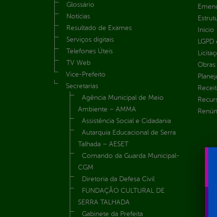
Glossário
Emend
Notícias
Estrut
Resultado de Exames
Inicio
Serviços digitais
LGPD e
Telefones Úteis
Licita
TV Web
Obras 
Vice-Prefeito
Plane
Secretarias
Receit
Agência Municipal de Meio
Recur
Ambiente – AMMA
Renúnc
Assistência Social e Cidadania
Autarquia Educacional de Serra
Talhada – AESET
Comando da Guarda Municipal-
CGM
Diretoria da Defesa Civil
FUNDAÇÃO CULTURAL DE
SERRA TALHADA
Gabinete da Prefeita