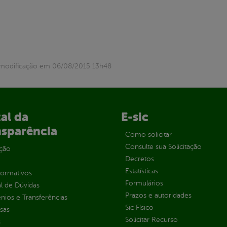
 modificação em 06/08/2015 13h48
al da
E-sic
nsparência
Como solicitar
Consulte sua Solicitação
ção
Decretos
Estatísticas
normativos
Formulários
l de Dúvidas
Prazos e autoridades
ios e Transferências
Sic Físico
sas
Solicitar Recurso
s