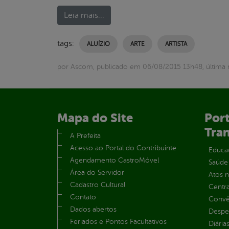
Leia mais...
tags:
ALUÍZIO
ARTE
ARTISTA
por Ascom, publicado em 06/08/2015 13h48, última
Mapa do Site
Port
Tra
A Prefeita
Acesso ao Portal do Contribuinte
Educa
Agendamento CastroMóvel
Saúde
Área do Servidor
Atos 
Cadastro Cultural
Centra
Contato
Convên
Dados abertos
Despe
Feriados e Pontos Facultativos
Diária