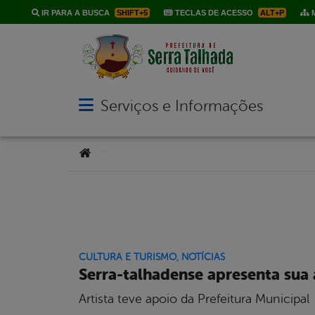
IR PARA A BUSCA
SHIFT+5
TECLAS DE ACESSO
ALT+P
M
Serviços e Informações
Abrir menu principal de navegação
Você está aqui:
>
CULTURA E TURISMO
,
NOTÍCIAS
Serra-talhadense apresenta sua
Artista teve apoio da Prefeitura Municipal