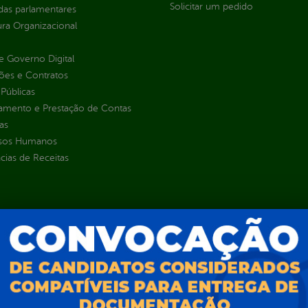
Solicitar um pedido
as parlamentares
ura Organizacional
 Governo Digital
ções e Contratos
Públicas
jamento e Prestação de Contas
as
sos Humanos
ias de Receitas