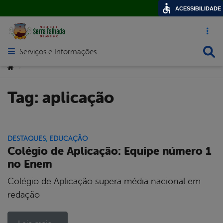
ACESSIBILIDADE
Acesso ráp
Busca
Serviços e Informações
Abrir menu principal de navegação
Você está aqui:
>
Tag:
aplicação
DESTAQUES
,
EDUCAÇÃO
Colégio de Aplicação: Equipe número 1
no Enem
Colégio de Aplicação supera média nacional em
redação