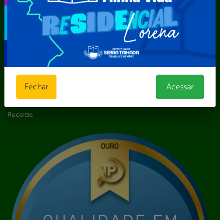
Digital
Licitações e
Contratos
Obras Públicas
Planejamento e
Prestação de Contas
Receitas
Fechar
Acessar
Recursos Humanos
Renúncias de
Receitas