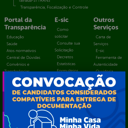
Talhada-STTRANS
Transparência, Fiscalização e Controle
Portal da
E-sic
Outros
Transparência
Serviços
Como
solicitar
Educação
Carta de
Consulte sua
Saúde
Serviços
Solicitação
Atos normativos
E-sic
Decretos
Central de Dúvidas
Ferramenta de
Estatísticas
Convênios e
Autenticidade
Formulários
Transferências
Ouvidoria
Prazos e
Despesas
Portal Aldir
autoridades
Diárias
Blanc
Sic Físico
Emendas
Portal da
Solicitar
parlamentares
Transparência
Recurso
Estrutura
Transporte
Solicitar um
Organizacional
Escolar
pedido
Inicio
LGPD e Governo