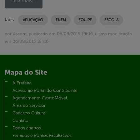
Leia mais...
tags:
APLICAÇÃO
ENEM
EQUIPE
ESCOLA
por Ascom, publicado em 06/08/2015 19h16, última modificação
em 06/08/2015 19h16
Mapa do Site
A Prefeita
Acesso ao Portal do Contribuinte
Agendamento CastroMóvel
Área do Servidor
Cadastro Cultural
Contato
Dados abertos
Feriados e Pontos Facultativos