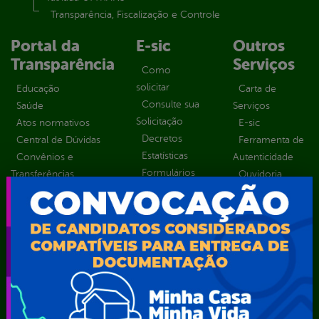
Transparência, Fiscalização e Controle
Portal da
E-sic
Outros
Transparência
Serviços
Como
solicitar
Educação
Carta de
Consulte sua
Saúde
Serviços
Solicitação
Atos normativos
E-sic
Decretos
Central de Dúvidas
Ferramenta de
Estatísticas
Convênios e
Autenticidade
Formulários
Transferências
Ouvidoria
Prazos e
Despesas
Portal Aldir
autoridades
Diárias
Blanc
Sic Físico
Emendas
Portal da
Solicitar
parlamentares
Transparência
Recurso
Estrutura
Transporte
Solicitar um
Organizacional
Escolar
pedido
Inicio
LGPD e Governo