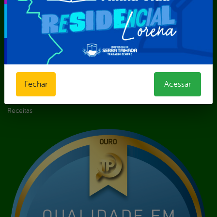
Digital
Licitações e
Contratos
Obras Públicas
Planejamento e
Prestação de Contas
Receitas
Fechar
Acessar
Recursos Humanos
Renúncias de
Receitas