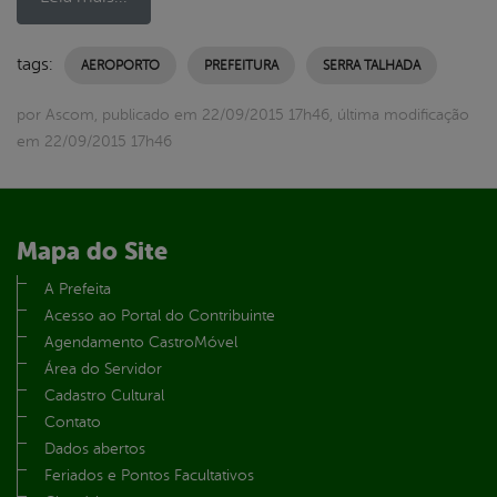
tags:
AEROPORTO
PREFEITURA
SERRA TALHADA
por Ascom, publicado em 22/09/2015 17h46, última modificação
em 22/09/2015 17h46
Mapa do Site
A Prefeita
Acesso ao Portal do Contribuinte
Agendamento CastroMóvel
Área do Servidor
Cadastro Cultural
Contato
Dados abertos
Feriados e Pontos Facultativos