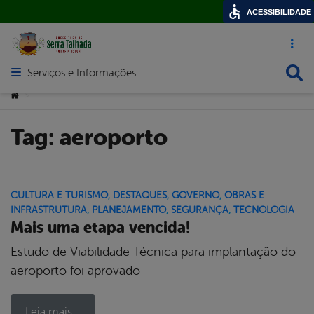
ACESSIBILIDADE
Acesso ráp
Busca
Serviços e Informações
Abrir menu principal de navegação
Você está aqui:
>
Tag:
aeroporto
CULTURA E TURISMO
,
DESTAQUES
,
GOVERNO
,
OBRAS E
INFRASTRUTURA
,
PLANEJAMENTO
,
SEGURANÇA
,
TECNOLOGIA
Mais uma etapa vencida!
Estudo de Viabilidade Técnica para implantação do
aeroporto foi aprovado
Leia mais...