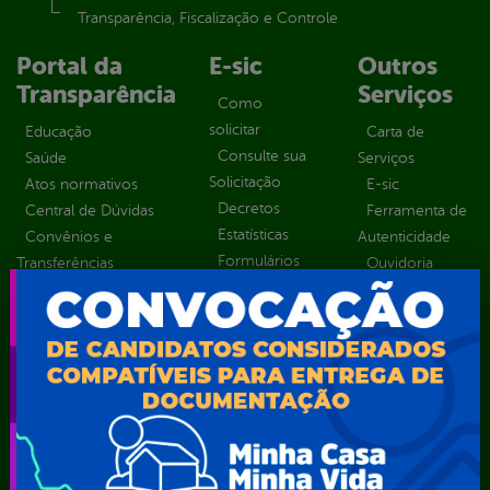
Transparência, Fiscalização e Controle
Portal da
E-sic
Outros
Transparência
Serviços
Como
solicitar
Educação
Carta de
Consulte sua
Saúde
Serviços
Solicitação
Atos normativos
E-sic
Decretos
Central de Dúvidas
Ferramenta de
Estatísticas
Convênios e
Autenticidade
Formulários
Transferências
Ouvidoria
Prazos e
Despesas
Portal Aldir
autoridades
Diárias
Blanc
Sic Físico
Emendas
Portal da
Solicitar
parlamentares
Transparência
Recurso
Estrutura
Transporte
Solicitar um
Organizacional
Escolar
pedido
Inicio
LGPD e Governo