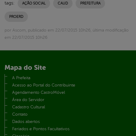
tags:
AÇÃO SOCIAL
CAUD
PREFEITURA
PROERD
por Ascom, publicado em 22/07/2015 10h26, última modificação
em 22/07/2015 10h26
Mapa do Site
A Prefeita
Acesso ao Portal do Contribuinte
Agendamento CastroMóvel
Área do Servidor
Cadastro Cultural
Contato
Dados abertos
Feriados e Pontos Facultativos