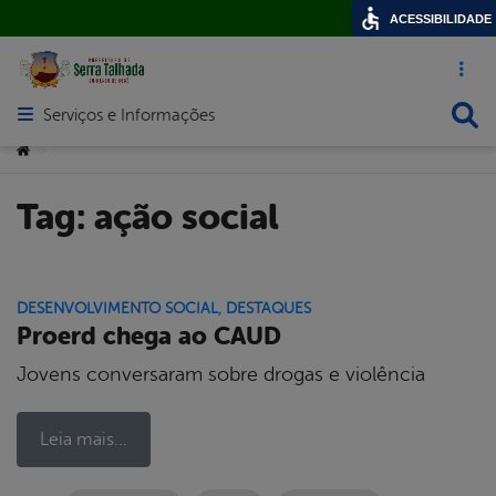
ACESSIBILIDADE
Acesso ráp
Busca
Serviços e Informações
Abrir menu principal de navegação
Você está aqui:
>
Tag:
ação social
DESENVOLVIMENTO SOCIAL
,
DESTAQUES
Proerd chega ao CAUD
Jovens conversaram sobre drogas e violência
Leia mais...