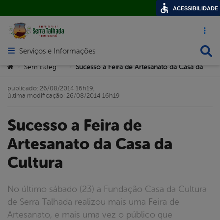
ACESSIBILIDADE
Acesso ráp
Busca
Serviços e Informações
Abrir menu principal de navegação
Você está aqui:
Sem categoria
Sucesso a Feira de Artesanato da Casa da Cultura
>
>
publicado: 26/08/2014 16h19,
última modificação: 26/08/2014 16h19
Sucesso a Feira de
Artesanato da Casa da
Cultura
No último sábado (23) a Fundação Casa da Cultura
de Serra Talhada realizou mais uma Feira de
Artesanato, e mais uma vez o público que