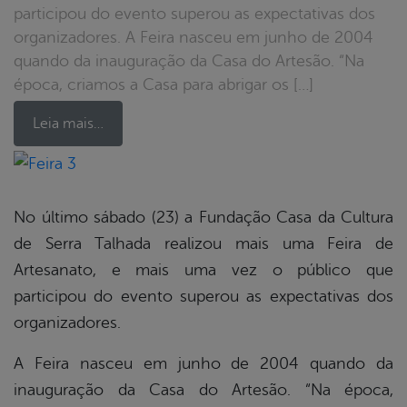
participou do evento superou as expectativas dos
organizadores. A Feira nasceu em junho de 2004
quando da inauguração da Casa do Artesão. “Na
época, criamos a Casa para abrigar os […]
Leia mais…
book
No último sábado (23) a Fundação Casa da Cultura
de Serra Talhada realizou mais uma Feira de
er
Artesanato, e mais uma vez o público que
participou do evento superou as expectativas dos
organizadores.
din
A Feira nasceu em junho de 2004 quando da
inauguração da Casa do Artesão. “Na época,