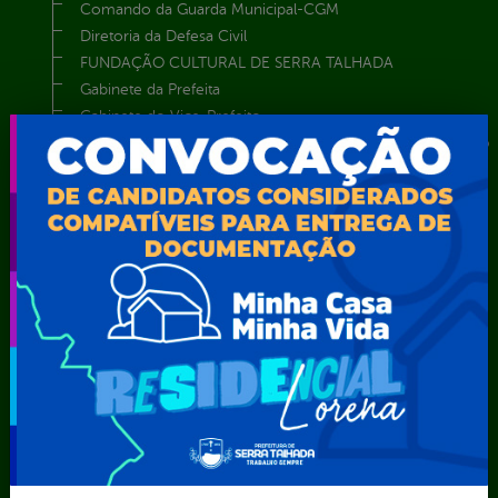
Comando da Guarda Municipal-CGM
Diretoria da Defesa Civil
FUNDAÇÃO CULTURAL DE SERRA TALHADA
Gabinete da Prefeita
Gabinete do Vice-Prefeito
Instituto de Previdência Própria dos Servidores Públicos do
Município de Serra Talhada-IPPS
Obras e Infraestrutura
Procuradoria Geral do Município
Secretaria de Comunicação Social e Audiovisual
Secretaria de Desenvolvimento Econômico e Turismo
Secretaria de Iluminação Pública e Energia Elétrica
Secretaria Municipal da Mulher – SEMU
Secretaria Municipal de Administração – SAD
Secretaria Municipal de Agricultura e Recursos Hídricos –
SEMARH / Secretaria de Agricultura Familiar – SEMAF
Secretaria Municipal de Educação – SEST
Secretaria Municipal de Esporte e Lazer – SEMEL
Secretaria Municipal de Finanças – SECFIN