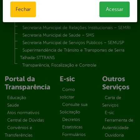
Secretaria Municipal de Governo – SEGOV
Fechar
Acessar
Secretaria Municipal de Meio Ambiente – SEMA
Secretaria Municipal de Planejamento e Gestão – SEPLAG
Secretaria Municipal de Relações Institucionais – SEMRI
Secretaria Municipal de Saúde – SMS
Secretaria Municipal de Serviços Públicos – SEMUSP
Superintendência de Trânsito e Transportes de Serra
Talhada-STTRANS
Transparência, Fiscalização e Controle
Portal da
E-sic
Outros
Transparência
Serviços
Como
solicitar
Educação
Carta de
Consulte sua
Saúde
Serviços
Solicitação
Atos normativos
E-sic
Decretos
Central de Dúvidas
Ferramenta de
Estatísticas
Convênios e
Autenticidade
Formulários
Transferências
Ouvidoria