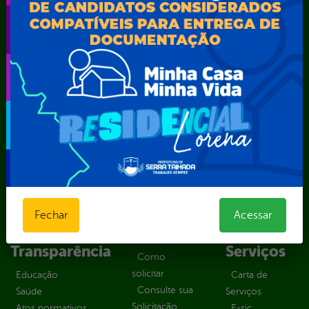
SEMARH / Secretaria de Agricultura Familiar – SEMAF
Secretaria Municipal de Educação – SEST
Secretaria Municipal de Esporte e Lazer – SEMEL
Secretaria Municipal de Finanças – SECFIN
Secretaria Municipal de Governo – SEGOV
Secretaria Municipal de Meio Ambiente – SEMA
Secretaria Municipal de Planejamento e Gestão – SEPLAG
Secretaria Municipal de Relações Institucionais – SEMRI
Secretaria Municipal de Saúde – SMS
Secretaria Municipal de Serviços Públicos – SEMUSP
Superintendência de Trânsito e Transportes de Serra
Talhada-STTRANS
Transparência, Fiscalização e Controle
Fechar
Acessar
Portal da
E-sic
Outros
Transparência
Serviços
Como
solicitar
Educação
Carta de
Consulte sua
Saúde
Serviços
Solicitação
Atos normativos
E-sic