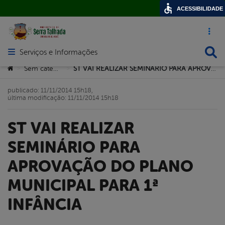
ACESSIBILIDADE
Acesso ráp
Busca
Serviços e Informações
Abrir menu principal de navegação
Você está aqui:
Sem categoria
ST VAI REALIZAR SEMINÁRIO PARA APROVAÇÃO DO PLANO MUNICIPAL PARA 1ª INFÂNCIA
>
>
publicado: 11/11/2014 15h18,
última modificação: 11/11/2014 15h18
ST VAI REALIZAR
SEMINÁRIO PARA
APROVAÇÃO DO PLANO
MUNICIPAL PARA 1ª
INFÂNCIA