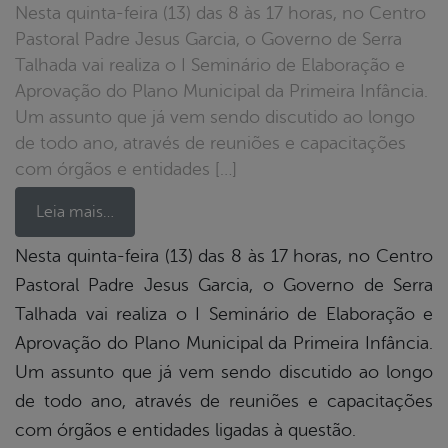
Nesta quinta-feira (13) das 8 às 17 horas, no Centro
Pastoral Padre Jesus Garcia, o Governo de Serra
Talhada vai realiza o I Seminário de Elaboração e
Aprovação do Plano Municipal da Primeira Infância.
Um assunto que já vem sendo discutido ao longo
de todo ano, através de reuniões e capacitações
com órgãos e entidades […]
Leia mais…
Nesta quinta-feira (13) das 8 às 17 horas, no Centro
Pastoral Padre Jesus Garcia, o Governo de Serra
book
Talhada vai realiza o I Seminário de Elaboração e
Aprovação do Plano Municipal da Primeira Infância.
er
Um assunto que já vem sendo discutido ao longo
de todo ano, através de reuniões e capacitações
com órgãos e entidades ligadas à questão.
din