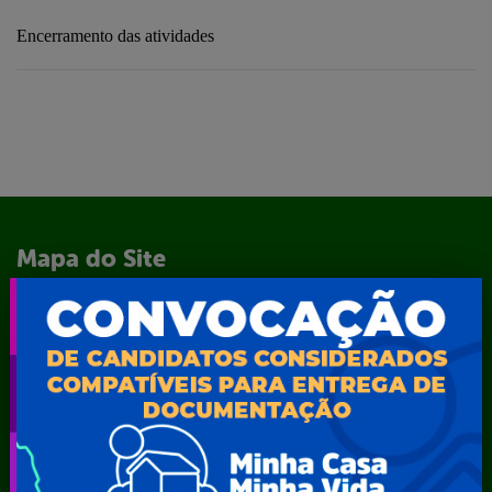
Encerramento das atividades
Mapa do Site
A Prefeita
Acesso ao Portal do Contribuinte
Agendamento CastroMóvel
Área do Servidor
Cadastro Cultural
Contato
Dados abertos
Feriados e Pontos Facultativos