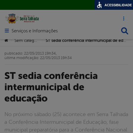
ACESSIBILIDADE
Acesso ráp
Busca
Serviços e Informações
Abrir menu principal de navegação
Você está aqui:
Sem categoria
ST sedia conferência intermunicipal de educação
>
>
publicado: 22/05/2013 19h34,
última modificação: 22/05/2013 19h34
ST sedia conferência
intermunicipal de
educação
No próximo sábado (25) acontece em Serra Talhada
a Conferência Intermunicipal de Educação, fase
municipal preparatória para a Conferência Nacional