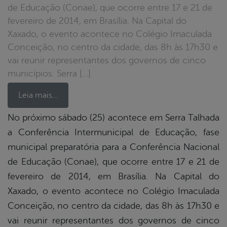
de Educação (Conae), que ocorre entre 17 e 21 de
fevereiro de 2014, em Brasília. Na Capital do
Xaxado, o evento acontece no Colégio Imaculada
Conceição, no centro da cidade, das 8h às 17h30 e
vai reunir representantes dos governos de cinco
municípios: Serra […]
Leia mais…
No próximo sábado (25) acontece em Serra Talhada
a Conferência Intermunicipal de Educação, fase
book
municipal preparatória para a Conferência Nacional
de Educação (Conae), que ocorre entre 17 e 21 de
er
fevereiro de 2014, em Brasília. Na Capital do
Xaxado, o evento acontece no Colégio Imaculada
Conceição, no centro da cidade, das 8h às 17h30 e
din
vai reunir representantes dos governos de cinco