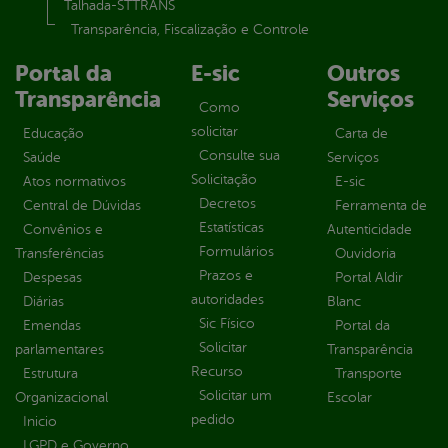
Talhada-STTRANS
Transparência, Fiscalização e Controle
Portal da
E-sic
Outros
Transparência
Serviços
Como
solicitar
Educação
Carta de
Consulte sua
Saúde
Serviços
Solicitação
Atos normativos
E-sic
Decretos
Central de Dúvidas
Ferramenta de
Estatísticas
Convênios e
Autenticidade
Formulários
Transferências
Ouvidoria
Prazos e
Despesas
Portal Aldir
autoridades
Diárias
Blanc
Sic Físico
Emendas
Portal da
Solicitar
parlamentares
Transparência
Recurso
Estrutura
Transporte
Solicitar um
Organizacional
Escolar
pedido
Inicio
LGPD e Governo