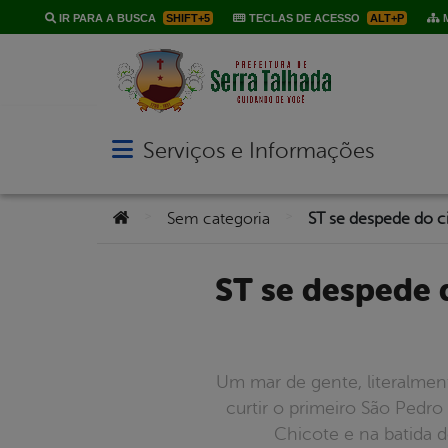
IR PARA A BUSCA
SHIFT+5
TECLAS DE ACESSO
ALT+P
M
Serviços e Informações
Abrir menu principal de navegação
Você está aqui:
>
>
Sem categoria
ST se despede do ciclo junino com muita festa no Vila Bela e
Um mar de gente, literalment
curtir o primeiro São Ped
Chicote e na batida d