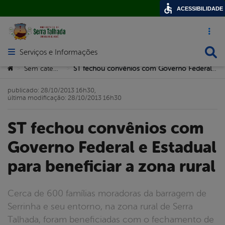
ACESSIBILIDADE
Acesso ráp
Busca
Serviços e Informações
Abrir menu principal de navegação
Você está aqui:
Sem categoria
ST fechou convênios com Governo Federal e Estadual para beneficiar a zona rural
>
>
publicado: 28/10/2013 16h30,
última modificação: 28/10/2013 16h30
ST fechou convênios com
Governo Federal e Estadual
para beneficiar a zona rural
Cerca de 600 famílias moradoras da barragem de
Serrinha e seu entorno, na zona rural de Serra
Talhada, foram beneficiadas com o fechamento de