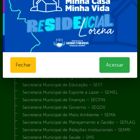
Instituto de Previdência Própria dos Servidores Públicos do
Município de Serra Talhada-IPPS
Obras e Infraestrutura
Procuradoria Geral do Município
Secretaria de Comunicação Social e Audiovisual
Secretaria de Desenvolvimento Econômico e Turismo
Secretaria de Iluminação Pública e Energia Elétrica
Secretaria Municipal da Mulher – SEMU
Secretaria Municipal de Administração – SAD
Fechar
Acessar
Secretaria Municipal de Agricultura e Recursos Hídricos –
SEMARH / Secretaria de Agricultura Familiar – SEMAF
Secretaria Municipal de Educação – SEST
Secretaria Municipal de Esporte e Lazer – SEMEL
Secretaria Municipal de Finanças – SECFIN
Secretaria Municipal de Governo – SEGOV
Secretaria Municipal de Meio Ambiente – SEMA
Secretaria Municipal de Planejamento e Gestão – SEPLAG
Secretaria Municipal de Relações Institucionais – SEMRI
Secretaria Municipal de Saúde – SMS