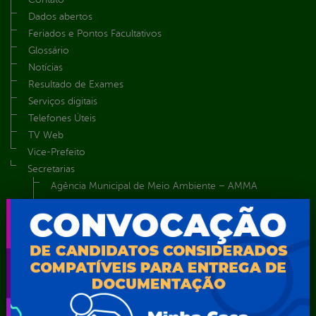
Dados abertos
Feriados e Pontos Facultativos
Glossário
Notícias
Resultado de Exames
Serviços digitais
Telefones Úteis
TV Web
Vice-Prefeito
Secretarias
Agência Municipal de Meio Ambiente – AMMA
Assistência Social e Cidadania
Autarquia Educacional de Serra Talhada – AESET
Comando da Guarda Municipal-CGM
Diretoria da Defesa Civil
FUNDAÇÃO CULTURAL DE SERRA TALHADA
Gabinete da Prefeita
Gabinete do Vice-Prefeito