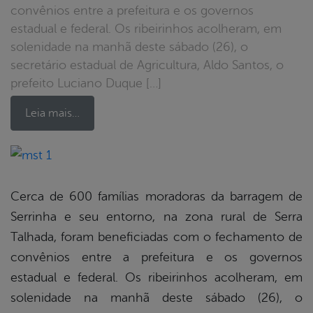
convênios entre a prefeitura e os governos
estadual e federal. Os ribeirinhos acolheram, em
solenidade na manhã deste sábado (26), o
secretário estadual de Agricultura, Aldo Santos, o
prefeito Luciano Duque […]
Leia mais…
book
Cerca de 600 famílias moradoras da barragem de
Serrinha e seu entorno, na zona rural de Serra
er
Talhada, foram beneficiadas com o fechamento de
convênios entre a prefeitura e os governos
estadual e federal. Os ribeirinhos acolheram, em
din
solenidade na manhã deste sábado (26), o