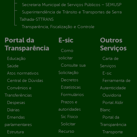
Secretaria Municipal de Serviços Públicos – SEMUSP
Superintendência de Trânsito e Transportes de Serra
Talhada-STTRANS
Transparência, Fiscalização e Controle
Portal da
E-sic
Outros
Transparência
Serviços
Como
solicitar
Educação
Carta de
Consulte sua
Saúde
Serviços
Solicitação
Atos normativos
E-sic
Decretos
Central de Dúvidas
Ferramenta de
Estatísticas
Convênios e
Autenticidade
Formulários
Transferências
Ouvidoria
Prazos e
Despesas
Portal Aldir
autoridades
Diárias
Blanc
Sic Físico
Emendas
Portal da
Solicitar
parlamentares
Transparência
Recurso
Estrutura
Transporte