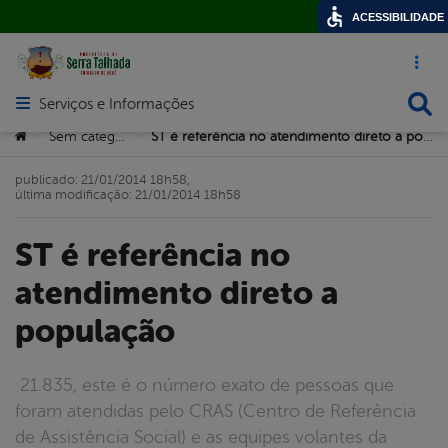
ACESSIBILIDADE
Acesso ráp
Busca
Serviços e Informações
Abrir menu principal de navegação
Você está aqui:
Sem categoria
ST é referência no atendimento direto a população
>
>
publicado: 21/01/2014 18h58,
última modificação: 21/01/2014 18h58
ST é referência no
atendimento direto a
população
21.835, este é o número exato de pessoas que
foram atendidas pelo CRAS (Centro de Referência
de Assistência Social) e as equipes volantes da