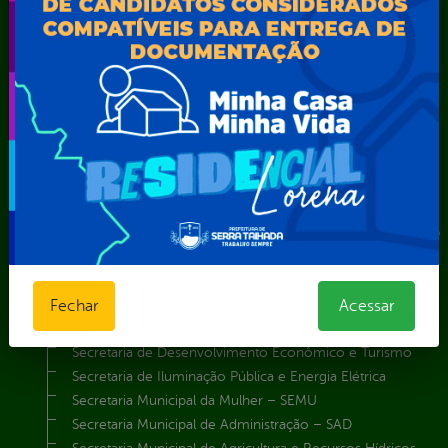
Secretarias
Agência Municipal de Meio Ambiente – AMMA
Assistência Social e Cidadania
Autarquia Educacional de Serra Talhada – AESET
Comando da Guarda Municipal-CGM
Diretoria da Defesa Civil
FUNDAÇÃO CULTURAL DE SERRA TALHADA
Gabinete da Prefeita
Gabinete do Vice-Prefeito
Instituto de Previdência Própria dos Servidores Públicos do
Município de Serra Talhada-IPPS
Obras e Infraestrutura
Fechar
Acessar
Procuradoria Geral do Município
Secretaria de Comunicação Social e Audiovisual
Secretaria de Desenvolvimento Econômico e Turismo
Secretaria de Iluminação Pública e Energia Elétrica
Secretaria Municipal da Mulher – SEMU
Secretaria Municipal de Administração – SAD