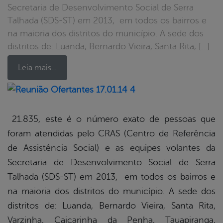
Secretaria de Desenvolvimento Social de Serra
Talhada (SDS-ST) em 2013, em todos os bairros e
na maioria dos distritos do município. A sede dos
distritos de: Luanda, Bernardo Vieira, Santa Rita, […]
Leia mais…
book
21.835, este é o número exato de pessoas que
foram atendidas pelo CRAS (Centro de Referência
er
de Assistência Social) e as equipes volantes da
Secretaria de Desenvolvimento Social de Serra
Talhada (SDS-ST) em 2013, em todos os bairros e
din
na maioria dos distritos do município. A sede dos
distritos de: Luanda, Bernardo Vieira, Santa Rita,
Varzinha, Caiçarinha da Penha, Tauapiranga,