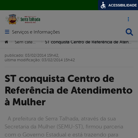
ACESSIBILIDADE
Acesso ráp
Busca
Serviços e Informações
Abrir menu principal de navegação
Você está aqui:
Sem categoria
ST conquista Centro de Referência de Atendimento à Mulher
>
>
publicado: 03/02/2014 15h42,
última modificação: 03/02/2014 15h42
ST conquista Centro de
Referência de Atendimento
à Mulher
A prefeitura de Serra Talhada, através da sua
Secretaria da Mulher (SEMU-ST), firmou parceria
com o Governo Estadual e está trazendo para