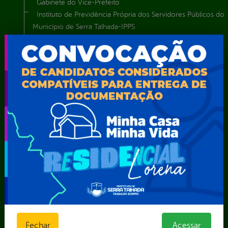
Gabinete do Vice-Prefeito
Instituto de Previdência Própria dos Servidores Públicos do
Município de Serra Talhada-IPPS
Obras e Infraestrutura
Procuradoria Geral do Município
Secretaria de Comunicação Social e Audiovisual
Secretaria de Desenvolvimento Econômico e Turismo
Secretaria de Iluminação Pública e Energia Elétrica
Secretaria Municipal da Mulher – SEMU
Secretaria Municipal de Administração – SAD
Secretaria Municipal de Agricultura e Recursos Hídricos –
SEMARH / Secretaria de Agricultura Familiar – SEMAF
Secretaria Municipal de Educação – SEST
Secretaria Municipal de Esporte e Lazer – SEMEL
Secretaria Municipal de Finanças – SECFIN
Secretaria Municipal de Governo – SEGOV
Secretaria Municipal de Meio Ambiente – SEMA
Secretaria Municipal de Planejamento e Gestão – SEPLAG
Secretaria Municipal de Relações Institucionais – SEMRI
Fechar
Acessar