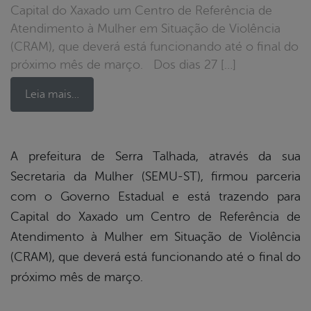
Capital do Xaxado um Centro de Referência de
Atendimento à Mulher em Situação de Violência
(CRAM), que deverá está funcionando até o final do
próximo mês de março. Dos dias 27 […]
Leia mais…
book
A prefeitura de Serra Talhada, através da sua
Secretaria da Mulher (SEMU-ST), firmou parceria
com o Governo Estadual e está trazendo para
er
Capital do Xaxado um Centro de Referência de
Atendimento à Mulher em Situação de Violência
din
(CRAM), que deverá está funcionando até o final do
próximo mês de março.