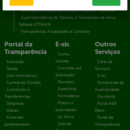
Secretaria Municipal de Saúde – SMS
Secretaria Municipal de Serviços Públicos – SEMUSP
Superintendência de Trânsito e Transportes de Serra
Talhada-STTRANS
Transparência, Fiscalização e Controle
Portal da
E-sic
Outros
Transparência
Serviços
Como
solicitar
Educação
Carta de
Consulte sua
Saúde
Serviços
Solicitação
Atos normativos
E-sic
Decretos
Central de Dúvidas
Ferramenta de
Estatísticas
Convênios e
Autenticidade
Formulários
Transferências
Ouvidoria
Prazos e
Despesas
Portal Aldir
autoridades
Diárias
Blanc
Sic Físico
Emendas
Portal da
Solicitar
parlamentares
Transparência