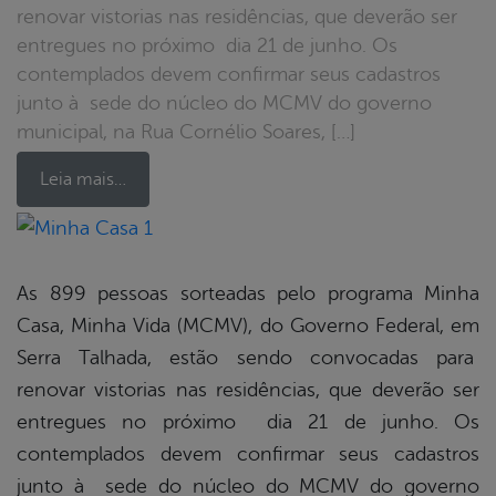
renovar vistorias nas residências, que deverão ser
entregues no próximo dia 21 de junho. Os
contemplados devem confirmar seus cadastros
junto à sede do núcleo do MCMV do governo
municipal, na Rua Cornélio Soares, […]
Leia mais…
book
As 899 pessoas sorteadas pelo programa Minha
Casa, Minha Vida (MCMV), do Governo Federal, em
er
Serra Talhada, estão sendo convocadas para
renovar vistorias nas residências, que deverão ser
entregues no próximo dia 21 de junho. Os
din
contemplados devem confirmar seus cadastros
junto à sede do núcleo do MCMV do governo