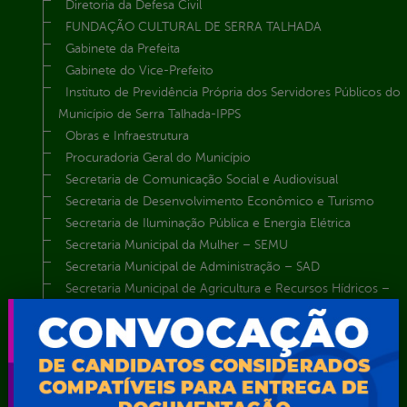
Diretoria da Defesa Civil
FUNDAÇÃO CULTURAL DE SERRA TALHADA
Gabinete da Prefeita
Gabinete do Vice-Prefeito
Instituto de Previdência Própria dos Servidores Públicos do
Município de Serra Talhada-IPPS
Obras e Infraestrutura
Procuradoria Geral do Município
Secretaria de Comunicação Social e Audiovisual
Secretaria de Desenvolvimento Econômico e Turismo
Secretaria de Iluminação Pública e Energia Elétrica
Secretaria Municipal da Mulher – SEMU
Secretaria Municipal de Administração – SAD
Secretaria Municipal de Agricultura e Recursos Hídricos –
SEMARH / Secretaria de Agricultura Familiar – SEMAF
Secretaria Municipal de Educação – SEST
Secretaria Municipal de Esporte e Lazer – SEMEL
Secretaria Municipal de Finanças – SECFIN
Secretaria Municipal de Governo – SEGOV