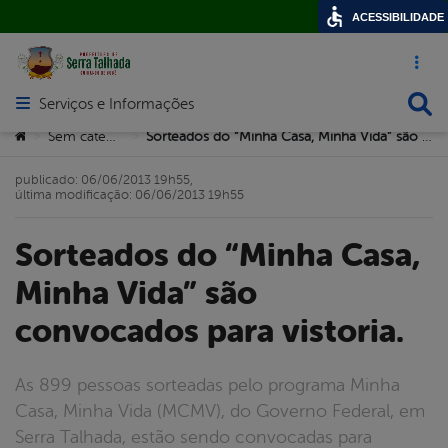
ACESSIBILIDADE
Acesso ráp
Busca
Serviços e Informações
Abrir menu principal de navegação
Você está aqui:
Sem categoria
Sorteados do “Minha Casa, Minha Vida” são convocados para vistoria.
>
>
publicado: 06/06/2013 19h55,
última modificação: 06/06/2013 19h55
Sorteados do “Minha Casa,
Minha Vida” são
convocados para vistoria.
As 899 pessoas sorteadas pelo programa Minha
Casa, Minha Vida (MCMV), do Governo Federal, em
Serra Talhada, estão sendo convocadas para