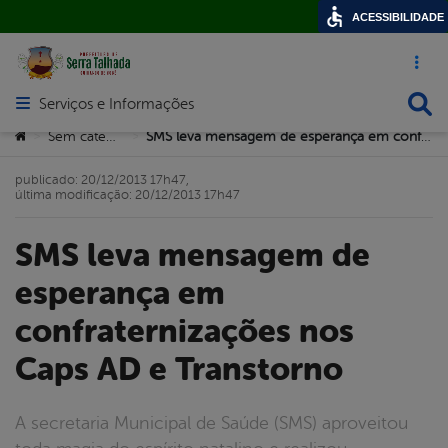
ACESSIBILIDADE
Acesso ráp
Busca
Serviços e Informações
Abrir menu principal de navegação
Você está aqui:
Sem categoria
SMS leva mensagem de esperança em confraternizações nos Caps AD e Transtorno
>
>
publicado: 20/12/2013 17h47,
última modificação: 20/12/2013 17h47
SMS leva mensagem de
esperança em
confraternizações nos
Caps AD e Transtorno
A secretaria Municipal de Saúde (SMS) aproveitou