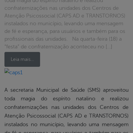
toda magia do espírito natalino e realizou
confraternizações nas unidades dos Centros de
Atenção Psicossocial (CAPS AD e TRANSTORNOS)
instalados no município, levando uma mensagem
de fé e esperança, para usuários e também para os
profissionais das unidades. Na quarta-feira (18) a
“festa” de confraternização aconteceu no […]
Leia mais…
book
A secretaria Municipal de Saúde (SMS) aproveitou
toda magia do espírito natalino e realizou
er
confraternizações nas unidades dos Centros de
Atenção Psicossocial (CAPS AD e TRANSTORNOS)
instalados no município, levando uma mensagem
din