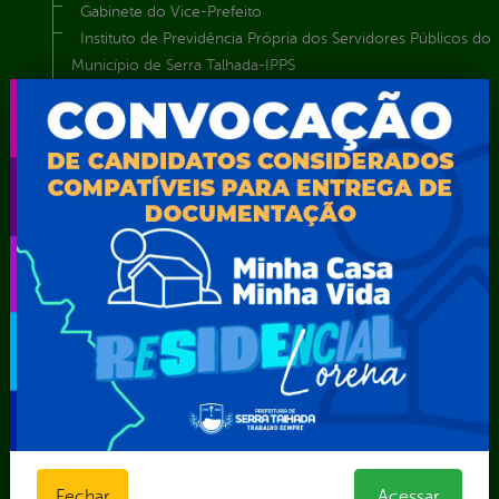
Gabinete do Vice-Prefeito
Instituto de Previdência Própria dos Servidores Públicos do
Município de Serra Talhada-IPPS
Obras e Infraestrutura
Procuradoria Geral do Município
Secretaria de Comunicação Social e Audiovisual
Secretaria de Desenvolvimento Econômico e Turismo
Secretaria de Iluminação Pública e Energia Elétrica
Secretaria Municipal da Mulher – SEMU
Secretaria Municipal de Administração – SAD
Secretaria Municipal de Agricultura e Recursos Hídricos –
SEMARH / Secretaria de Agricultura Familiar – SEMAF
Secretaria Municipal de Educação – SEST
Secretaria Municipal de Esporte e Lazer – SEMEL
Secretaria Municipal de Finanças – SECFIN
Secretaria Municipal de Governo – SEGOV
Secretaria Municipal de Meio Ambiente – SEMA
Secretaria Municipal de Planejamento e Gestão – SEPLAG
Secretaria Municipal de Relações Institucionais – SEMRI
Fechar
Acessar