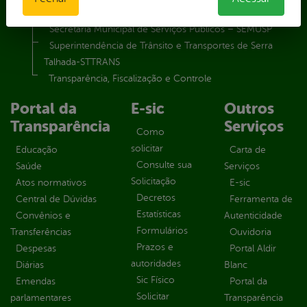
Secretaria Municipal de Saúde – SMS
Secretaria Municipal de Serviços Públicos – SEMUSP
Superintendência de Trânsito e Transportes de Serra
Talhada-STTRANS
Transparência, Fiscalização e Controle
Portal da
E-sic
Outros
Transparência
Serviços
Como
solicitar
Educação
Carta de
Consulte sua
Saúde
Serviços
Solicitação
Atos normativos
E-sic
Decretos
Central de Dúvidas
Ferramenta de
Estatísticas
Convênios e
Autenticidade
Formulários
Transferências
Ouvidoria
Prazos e
Despesas
Portal Aldir
autoridades
Diárias
Blanc
Sic Físico
Emendas
Portal da
Solicitar
parlamentares
Transparência