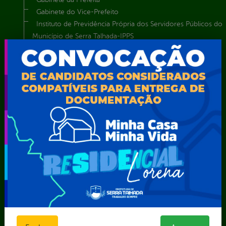
Gabinete do Vice-Prefeito
Instituto de Previdência Própria dos Servidores Públicos do
Município de Serra Talhada-IPPS
Obras e Infraestrutura
Procuradoria Geral do Município
Secretaria de Comunicação Social e Audiovisual
Secretaria de Desenvolvimento Econômico e Turismo
Secretaria de Iluminação Pública e Energia Elétrica
Secretaria Municipal da Mulher – SEMU
Secretaria Municipal de Administração – SAD
Secretaria Municipal de Agricultura e Recursos Hídricos –
SEMARH / Secretaria de Agricultura Familiar – SEMAF
Secretaria Municipal de Educação – SEST
Secretaria Municipal de Esporte e Lazer – SEMEL
Secretaria Municipal de Finanças – SECFIN
Secretaria Municipal de Governo – SEGOV
Secretaria Municipal de Meio Ambiente – SEMA
Secretaria Municipal de Planejamento e Gestão – SEPLAG