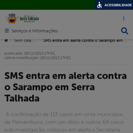
ACESSIBILIDADE
Acesso ráp
Busca
Serviços e Informações
Abrir menu principal de navegação
Você está aqui:
Sem categoria
SMS entra em alerta contra o Sarampo em Serra Talhada
>
>
publicado: 28/11/2013 17h53,
última modificação: 28/11/2013 17h53
SMS entra em alerta contra
o Sarampo em Serra
Talhada
A confirmação de 113 casos em vinte municípios
de Pernambuco, com um óbito e outros 64 casos
sob investigação, colocou em alerta a Secretaria