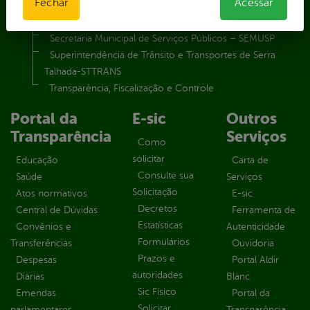
Fechar
Acessar
Secretaria Municipal de Relações Institucionais – SEMRI
Secretaria Municipal de Saúde – SMS
Secretaria Municipal de Serviços Públicos – SEMUSP
Superintendência de Trânsito e Transportes de Serra
Talhada-STTRANS
Transparência, Fiscalização e Controle
Portal da
E-sic
Outros
Transparência
Serviços
Como
solicitar
Educação
Carta de
Consulte sua
Saúde
Serviços
Solicitação
Atos normativos
E-sic
Decretos
Central de Dúvidas
Ferramenta de
Estatísticas
Convênios e
Autenticidade
Formulários
Transferências
Ouvidoria
Prazos e
Despesas
Portal Aldir
autoridades
Diárias
Blanc
Sic Físico
Emendas
Portal da
Solicitar
parlamentares
Transparência