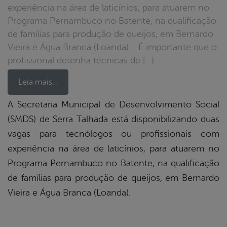
experiência na área de laticínios, para atuarem no
Programa Pernambuco no Batente, na qualificação
de famílias para produção de queijos, em Bernardo
Vieira e Água Branca (Loanda). É importante que o
profissional detenha técnicas de […]
Leia mais…
A Secretaria Municipal de Desenvolvimento Social
(SMDS) de Serra Talhada está disponibilizando duas
book
vagas para tecnólogos ou profissionais com
experiência na área de laticínios, para atuarem no
er
Programa Pernambuco no Batente, na qualificação
de famílias para produção de queijos, em Bernardo
Vieira e Água Branca (Loanda).
din