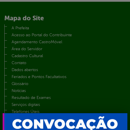
Mapa do Site
A Prefeita
Acesso ao Portal do Contribuinte
Agendamento CastroMóvel
Área do Servidor
Cadastro Cultural
Contato
Dados abertos
Feriados e Pontos Facultativos
Glossário
Notícias
Resultado de Exames
Serviços digitais
Telefones Úteis
TV Web
Vice-Prefeito