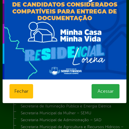
Secretarias
Agência Municipal de Meio Ambiente – AMMA
Assistência Social e Cidadania
Autarquia Educacional de Serra Talhada – AESET
Comando da Guarda Municipal-CGM
Diretoria da Defesa Civil
FUNDAÇÃO CULTURAL DE SERRA TALHADA
Gabinete da Prefeita
Gabinete do Vice-Prefeito
Instituto de Previdência Própria dos Servidores Públicos do
Município de Serra Talhada-IPPS
Obras e Infraestrutura
Procuradoria Geral do Município
Fechar
Acessar
Secretaria de Comunicação Social e Audiovisual
Secretaria de Desenvolvimento Econômico e Turismo
Secretaria de Iluminação Pública e Energia Elétrica
Secretaria Municipal da Mulher – SEMU
Secretaria Municipal de Administração – SAD
Secretaria Municipal de Agricultura e Recursos Hídricos –