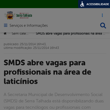
ACESSIBILIDADE
Acesso ráp
Busca
Serviços e Informações
Abrir menu principal de navegação
Você está aqui:
Sem categoria
SMDS abre vagas para profissionais na área de laticínios
>
>
publicado: 25/11/2014 16h43,
última modificação: 25/11/2014 16h43
SMDS abre vagas para
profissionais na área de
laticínios
A Secretaria Municipal de Desenvolvimento Social
(SMDS) de Serra Talhada está disponibilizando duas
vagas para tecnólogos ou profissionais com