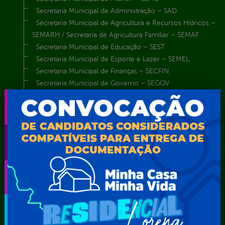
Secretaria Municipal de Administração – SAD
Secretaria Municipal de Agricultura e Recursos Hídricos –
SEMARH / Secretaria de Agricultura Familiar – SEMAF
Secretaria Municipal de Educação – SEST
Secretaria Municipal de Esporte e Lazer – SEMEL
Secretaria Municipal de Finanças – SECFIN
Secretaria Municipal de Governo – SEGOV
Secretaria Municipal de Meio Ambiente – SEMA
Secretaria Municipal de Planejamento e Gestão – SEPLAG
Secretaria Municipal de Relações Institucionais – SEMRI
Secretaria Municipal de Saúde – SMS
Secretaria Municipal de Serviços Públicos – SEMUSP
Superintendência de Trânsito e Transportes de Serra
Talhada-STTRANS
Transparência, Fiscalização e Controle
Portal da
E-sic
Outros
Transparência
Serviços
Como