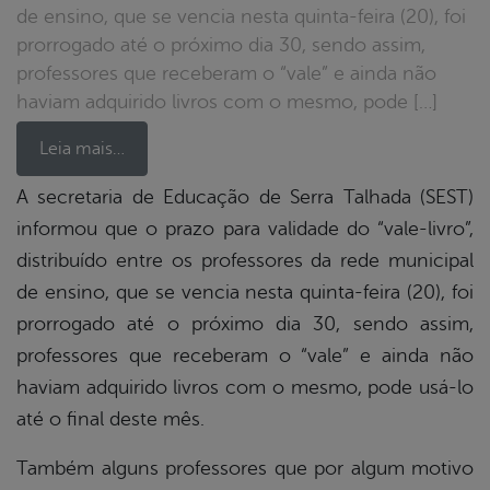
de ensino, que se vencia nesta quinta-feira (20), foi
prorrogado até o próximo dia 30, sendo assim,
professores que receberam o “vale” e ainda não
haviam adquirido livros com o mesmo, pode […]
Leia mais…
A secretaria de Educação de Serra Talhada (SEST)
informou que o prazo para validade do “vale-livro”,
book
distribuído entre os professores da rede municipal
de ensino, que se vencia nesta quinta-feira (20), foi
er
prorrogado até o próximo dia 30, sendo assim,
professores que receberam o “vale” e ainda não
haviam adquirido livros com o mesmo, pode usá-lo
din
até o final deste mês.
Também alguns professores que por algum motivo