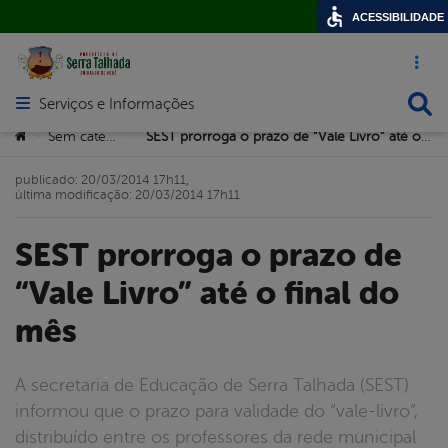
ACESSIBILIDADE
Acesso ráp
Busca
Serviços e Informações
Abrir menu principal de navegação
Você está aqui:
Sem categoria
SEST prorroga o prazo de “Vale Livro” até o final do mês
>
>
publicado: 20/03/2014 17h11,
última modificação: 20/03/2014 17h11
SEST prorroga o prazo de
“Vale Livro” até o final do
mês
A secretaria de Educação de Serra Talhada (SEST)
informou que o prazo para validade do “vale-livro”,
distribuído entre os professores da rede municipal