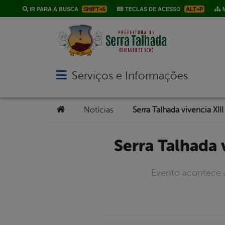
IR PARA A BUSCA
SHIFT+5
TECLAS DE ACESSO
ALT+P
M
Serviços e Informações
Abrir menu principal de navegação
Você está aqui:
>
>
Notícias
Serra Talhada
Evento acontece a