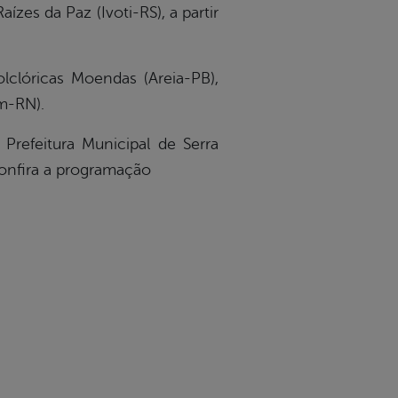
zes da Paz (Ivoti-RS), a partir
lóricas Moendas (Areia-PB),
m-RN).
refeitura Municipal de Serra
onfira a programação