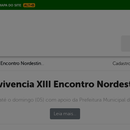
APA DO SITE
ALT+B
Bus
Serra Talhada vivencia XIII Encontro Nordestino de Xaxado
Cadastro
 vivencia XIII Encontro Norde
té o domingo (05) com apoio da Prefeitura Municipal de
Leia mais…