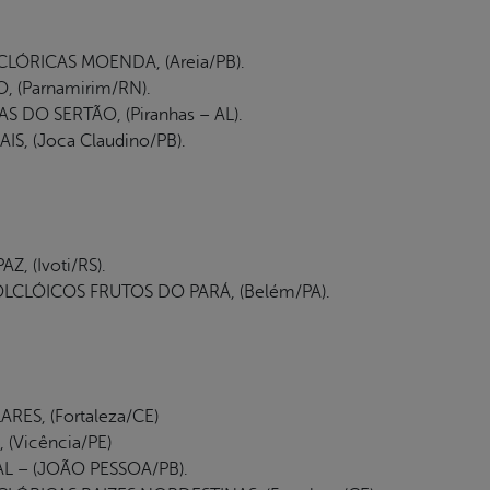
LÓRICAS MOENDA, (Areia/PB).
 (Parnamirim/RN).
DO SERTÃO, (Piranhas – AL).
, (Joca Claudino/PB).
, (Ivoti/RS).
CLÓICOS FRUTOS DO PARÁ, (Belém/PA).
RES, (Fortaleza/CE)
(Vicência/PE)
 – (JOÃO PESSOA/PB).