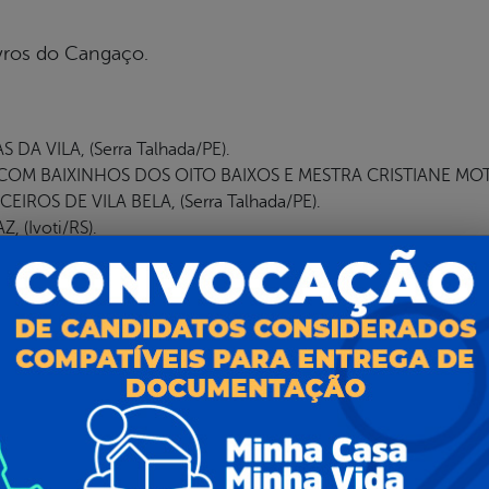
ivros do Cangaço.
A VILA, (Serra Talhada/PE).
OM BAIXINHOS DOS OITO BAIXOS E MESTRA CRISTIANE MOTA,
OS DE VILA BELA, (Serra Talhada/PE).
 (Ivoti/RS).
UTOS DO PARÁ, (Belém/PA).
ARTE, (Fortaleza/CE).
ão.
ivros do Cangaço.
 (João Pessoa/PB).