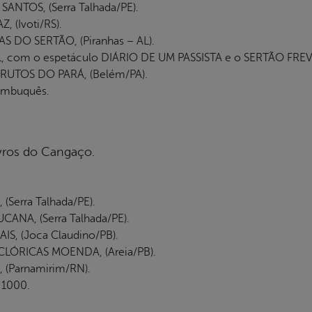
NTOS, (Serra Talhada/PE).
 (Ivoti/RS).
DO SERTÃO, (Piranhas – AL).
om o espetáculo DIÁRIO DE UM PASSISTA e o SERTÃO FREVO, 
UTOS DO PARÁ, (Belém/PA).
ambuquês.
ivros do Cangaço.
Serra Talhada/PE).
NA, (Serra Talhada/PE).
, (Joca Claudino/PB).
LÓRICAS MOENDA, (Areia/PB).
(Parnamirim/RN).
 1000.