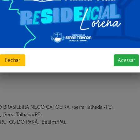
, (Ivoti/RS).
 NA PISADA DE LAMPIÃO, (Poço Redondo/SE).
E LAMPIÃO (Serra Talhada/PE).
ARTE, (Fortaleza/CE).
ÓRICAS RAÍZES NORDESTINAS, (Fortaleza/CE).
 TROPEIROS DO BORBOREMA, (Campina Grande/PB).
UTOS DO PARÁ, (Belém/PA).
verinas.
Fechar
Acessar
IRA LIVRE
RASILEIRA NEGO CAPOEIRA, (Serra Talhada /PE).
Serra Talhada/PE).
UTOS DO PARÁ, (Belém/PA).