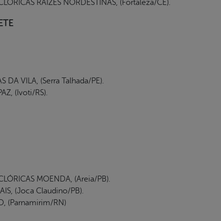
ÓRICAS RAIZES NORDESTINAS, (Fortaleza/CE).
ETE
A VILA, (Serra Talhada/PE).
, (Ivoti/RS).
LÓRICAS MOENDA, (Areia/PB).
, (Joca Claudino/PB).
 (Parnamirim/RN)