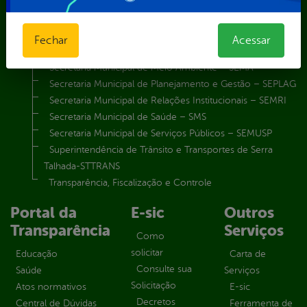
Secretaria Municipal de Educação – SEST
Secretaria Municipal de Esporte e Lazer – SEMEL
Secretaria Municipal de Finanças – SECFIN
Fechar
Acessar
Secretaria Municipal de Governo – SEGOV
Secretaria Municipal de Meio Ambiente – SEMA
Secretaria Municipal de Planejamento e Gestão – SEPLAG
Secretaria Municipal de Relações Institucionais – SEMRI
Secretaria Municipal de Saúde – SMS
Secretaria Municipal de Serviços Públicos – SEMUSP
Superintendência de Trânsito e Transportes de Serra
Talhada-STTRANS
Transparência, Fiscalização e Controle
Portal da
E-sic
Outros
Transparência
Serviços
Como
solicitar
Educação
Carta de
Consulte sua
Saúde
Serviços
Solicitação
Atos normativos
E-sic
Decretos
Central de Dúvidas
Ferramenta de