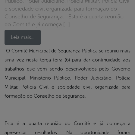
Público, Poder Judiciário, Polícia Militar, Polícia Civil
e sociedade civil organizada para formação do
Conselho de Segurança. Esta é a quarta reunião
do Comitê e já começa […]
Leia mais…
O Comitê Municipal de Segurança Pública se reuniu mais
uma vez nesta terça-feira (6) para dar continuidade aos
book
trabalhos que vem sendo desenvolvidos pelo Governo
Municipal, Ministério Público, Poder Judiciário, Polícia
er
Militar, Polícia Civil e sociedade civil organizada para
formação do Conselho de Segurança.
din
Esta é a quarta reunião do Comitê e já começa a
apresentar resultados. Na oportunidade foram