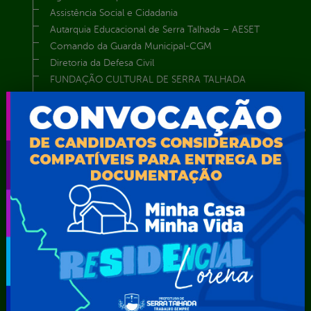
Assistência Social e Cidadania
Autarquia Educacional de Serra Talhada – AESET
Comando da Guarda Municipal-CGM
Diretoria da Defesa Civil
FUNDAÇÃO CULTURAL DE SERRA TALHADA
Gabinete da Prefeita
Gabinete do Vice-Prefeito
Instituto de Previdência Própria dos Servidores Públicos do
Município de Serra Talhada-IPPS
Obras e Infraestrutura
Procuradoria Geral do Município
Secretaria de Comunicação Social e Audiovisual
Secretaria de Desenvolvimento Econômico e Turismo
Secretaria de Iluminação Pública e Energia Elétrica
Secretaria Municipal da Mulher – SEMU
Secretaria Municipal de Administração – SAD
Secretaria Municipal de Agricultura e Recursos Hídricos –
SEMARH / Secretaria de Agricultura Familiar – SEMAF