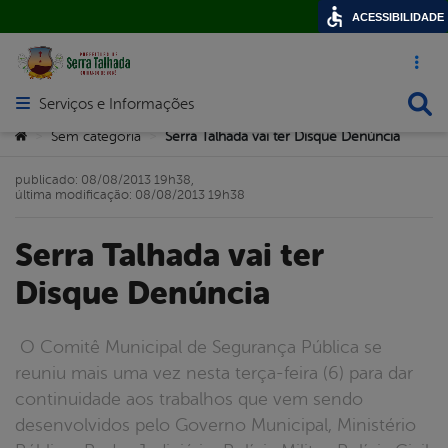
ACESSIBILIDADE
Acesso ráp
Busca
Serviços e Informações
Abrir menu principal de navegação
Você está aqui:
Sem categoria
Serra Talhada vai ter Disque Denúncia
>
>
publicado: 08/08/2013 19h38,
última modificação: 08/08/2013 19h38
Serra Talhada vai ter
Disque Denúncia
O Comitê Municipal de Segurança Pública se
reuniu mais uma vez nesta terça-feira (6) para dar
continuidade aos trabalhos que vem sendo
desenvolvidos pelo Governo Municipal, Ministério