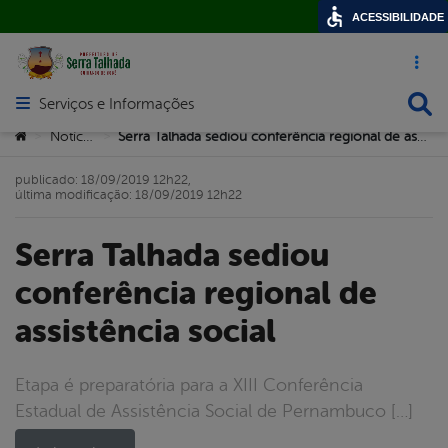
ACESSIBILIDADE
Acesso ráp
Busca
Serviços e Informações
Abrir menu principal de navegação
Você está aqui:
Notícias
Serra Talhada sediou conferência regional de assistência social
>
>
publicado: 18/09/2019 12h22,
última modificação: 18/09/2019 12h22
Serra Talhada sediou
conferência regional de
assistência social
Etapa é preparatória para a XIII Conferência
Estadual de Assistência Social de Pernambuco […]