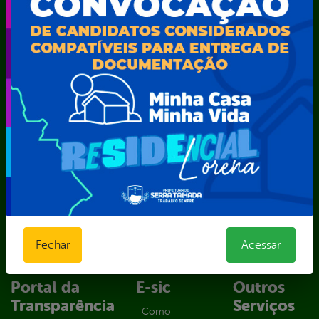
Secretaria Municipal de Administração – SAD
Secretaria Municipal de Agricultura e Recursos Hídricos –
SEMARH / Secretaria de Agricultura Familiar – SEMAF
Secretaria Municipal de Educação – SEST
Secretaria Municipal de Esporte e Lazer – SEMEL
Secretaria Municipal de Finanças – SECFIN
Secretaria Municipal de Governo – SEGOV
Secretaria Municipal de Meio Ambiente – SEMA
Secretaria Municipal de Planejamento e Gestão – SEPLAG
Secretaria Municipal de Relações Institucionais – SEMRI
Secretaria Municipal de Saúde – SMS
Secretaria Municipal de Serviços Públicos – SEMUSP
Superintendência de Trânsito e Transportes de Serra
Talhada-STTRANS
Fechar
Acessar
Transparência, Fiscalização e Controle
Portal da
E-sic
Outros
Transparência
Serviços
Como