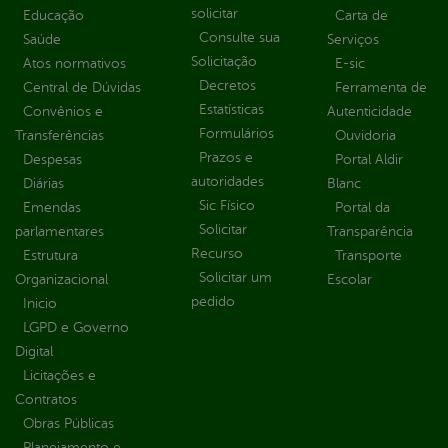
solicitar
Educação
Carta de
Consulte sua
Saúde
Serviços
Solicitação
Atos normativos
E-sic
Decretos
Central de Dúvidas
Ferramenta de
Estatísticas
Convênios e
Autenticidade
Formulários
Transferências
Ouvidoria
Prazos e
Despesas
Portal Aldir
autoridades
Diárias
Blanc
Sic Físico
Emendas
Portal da
Solicitar
parlamentares
Transparência
Recurso
Estrutura
Transporte
Solicitar um
Organizacional
Escolar
pedido
Inicio
LGPD e Governo
Digital
Licitações e
Contratos
Obras Públicas
Planejamento e