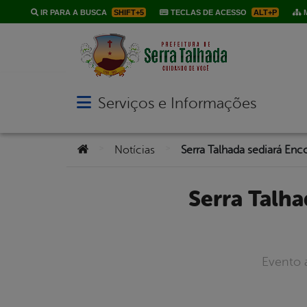
IR PARA A BUSCA
SHIFT+5
TECLAS DE ACESSO
ALT+P
M
Serviços e Informações
Abrir menu principal de navegação
Você está aqui:
>
>
Notícias
Serra Talhada sediará Encontro do Comitê Gestor de
Evento 