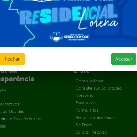
Fechar
Acessar
al da
E-sic
nsparência
Como solicitar
Consulte sua Solicitação
ção
Decretos
Estatísticas
normativos
Formulários
l de Dúvidas
Prazos e autoridades
ios e Transferências
Sic Físico
sas
Solicitar Recurso
s