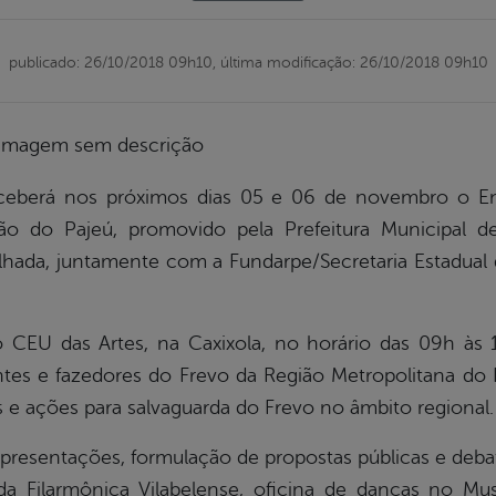
publicado: 26/10/2018 09h10,
última modificação: 26/10/2018 09h10
receberá nos próximos dias 05 e 06 de novembro o E
ão do Pajeú, promovido pela Prefeitura Municipal d
lhada, juntamente com a Fundarpe/Secretaria Estadual 
 CEU das Artes, na Caxixola, no horário das 09h às
tes e fazedores do Frevo da Região Metropolitana do R
e ações para salvaguarda do Frevo no âmbito regional.
resentações, formulação de propostas públicas e debat
da Filarmônica Vilabelense, oficina de danças no M