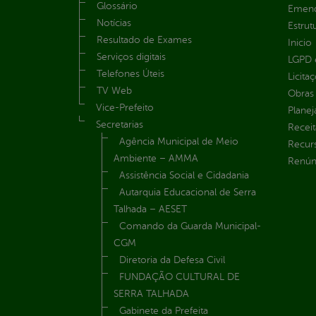
Glossário
Emend
Notícias
Estrut
Resultado de Exames
Inicio
Serviços digitais
LGPD e
Telefones Úteis
Licita
TV Web
Obras 
Vice-Prefeito
Plane
Secretarias
Receit
Agência Municipal de Meio
Recur
Ambiente – AMMA
Renúnc
Assistência Social e Cidadania
Autarquia Educacional de Serra
Talhada – AESET
Comando da Guarda Municipal-
CGM
Diretoria da Defesa Civil
FUNDAÇÃO CULTURAL DE
SERRA TALHADA
Gabinete da Prefeita