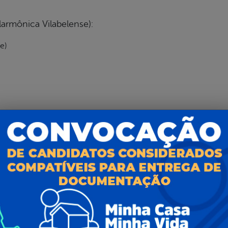
larmônica Vilabelense):
e)
Cangaço):
o).
ços (na Escola de Artes):
pia e Paixão).