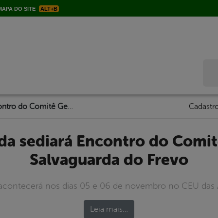
APA DO SITE
ALT+B
Bus
Serra Talhada sediará Encontro do Comitê Gestor de Salvaguarda do Frevo
Cadastro
Salvaguarda do Frevo
acontecerá nos dias 05 e 06 de novembro no CEU das A
Leia mais…