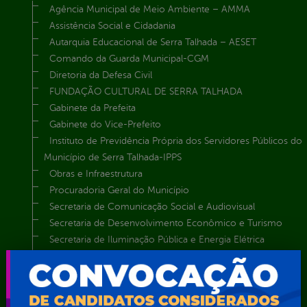
Agência Municipal de Meio Ambiente – AMMA
Assistência Social e Cidadania
Autarquia Educacional de Serra Talhada – AESET
Comando da Guarda Municipal-CGM
Diretoria da Defesa Civil
FUNDAÇÃO CULTURAL DE SERRA TALHADA
Gabinete da Prefeita
Gabinete do Vice-Prefeito
Instituto de Previdência Própria dos Servidores Públicos do
Município de Serra Talhada-IPPS
Obras e Infraestrutura
Procuradoria Geral do Município
Secretaria de Comunicação Social e Audiovisual
Secretaria de Desenvolvimento Econômico e Turismo
Secretaria de Iluminação Pública e Energia Elétrica
Secretaria Municipal da Mulher – SEMU
Secretaria Municipal de Administração – SAD
Secretaria Municipal de Agricultura e Recursos Hídricos –
SEMARH / Secretaria de Agricultura Familiar – SEMAF