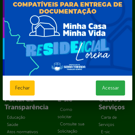
Secretaria Municipal de Educação – SEST
Secretaria Municipal de Esporte e Lazer – SEMEL
Secretaria Municipal de Finanças – SECFIN
Secretaria Municipal de Governo – SEGOV
Secretaria Municipal de Meio Ambiente – SEMA
Secretaria Municipal de Planejamento e Gestão – SEPLAG
Secretaria Municipal de Relações Institucionais – SEMRI
Secretaria Municipal de Saúde – SMS
Secretaria Municipal de Serviços Públicos – SEMUSP
Superintendência de Trânsito e Transportes de Serra
Talhada-STTRANS
Transparência, Fiscalização e Controle
Fechar
Acessar
Portal da
E-sic
Outros
Transparência
Serviços
Como
solicitar
Educação
Carta de
Consulte sua
Saúde
Serviços
Solicitação
Atos normativos
E-sic