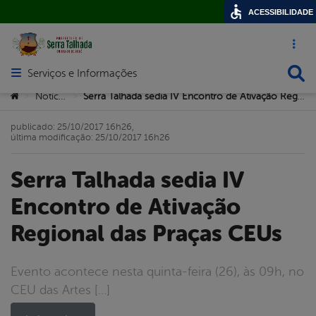
ACESSIBILIDADE
Acesso ráp
Busca
Serviços e Informações
Abrir menu principal de navegação
Você está aqui:
Notícias
Serra Talhada sedia IV Encontro de Ativação Regional das Praças CEUs
>
>
publicado: 25/10/2017 16h26,
última modificação: 25/10/2017 16h26
Serra Talhada sedia IV
Encontro de Ativação
Regional das Praças CEUs
Evento acontece nesta quinta-feira (26), às 09h, no
CEU das Artes […]