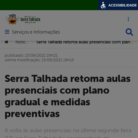
ACESSIBILIDADE
Acesso ráp
Busca
Serviços e Informações
Abrir menu principal de navegação
Você está aqui:
Notícias
Serra Talhada retoma aulas presenciais com plano gradual e medidas preventivas
>
>
publicado: 15/09/2021 19h15,
última modificação: 15/09/2021 19h15
Serra Talhada retoma aulas
presenciais com plano
gradual e medidas
preventivas
A volta às aulas presenciais na última segunda-feira