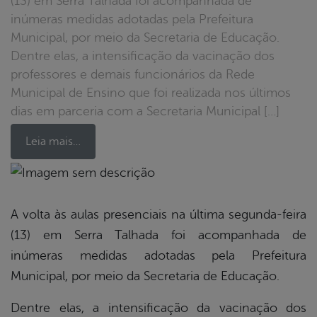
(13) em Serra Talhada foi acompanhada de
inúmeras medidas adotadas pela Prefeitura
Municipal, por meio da Secretaria de Educação.
Dentre elas, a intensificação da vacinação dos
professores e demais funcionários da Rede
Municipal de Ensino que foi realizada nos últimos
dias em parceria com a Secretaria Municipal […]
Leia mais…
book
A volta às aulas presenciais na última segunda-feira
(13) em Serra Talhada foi acompanhada de
er
inúmeras medidas adotadas pela Prefeitura
Municipal, por meio da Secretaria de Educação.
din
Dentre elas, a intensificação da vacinação dos