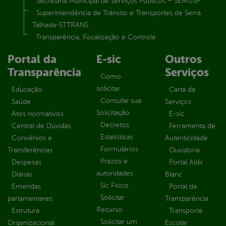
Secretaria Municipal de Serviços Públicos – SEMUSP
Superintendência de Trânsito e Transportes de Serra
Talhada-STTRANS
Transparência, Fiscalização e Controle
Portal da
E-sic
Outros
Transparência
Serviços
Como
solicitar
Educação
Carta de
Consulte sua
Saúde
Serviços
Solicitação
Atos normativos
E-sic
Decretos
Central de Dúvidas
Ferramenta de
Estatísticas
Convênios e
Autenticidade
Formulários
Transferências
Ouvidoria
Prazos e
Despesas
Portal Aldir
autoridades
Diárias
Blanc
Sic Físico
Emendas
Portal da
Solicitar
parlamentares
Transparência
Recurso
Estrutura
Transporte
Solicitar um
Organizacional
Escolar