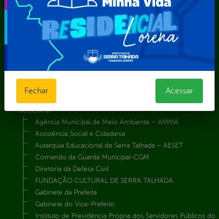
Dados abertos
Feriados e Pontos Facultativos
Glossário
Notícias
Resultado de Exames
Serviços digitais
Telefones Úteis
TV Web
Fechar
Acessar
Vice-Prefeito
Secretarias
Agência Municipal de Meio Ambiente – AMMA
Assistência Social e Cidadania
Autarquia Educacional de Serra Talhada – AESET
Comando da Guarda Municipal-CGM
Diretoria da Defesa Civil
FUNDAÇÃO CULTURAL DE SERRA TALHADA
Gabinete da Prefeita
Gabinete do Vice-Prefeito
Instituto de Previdência Própria dos Servidores Públicos do