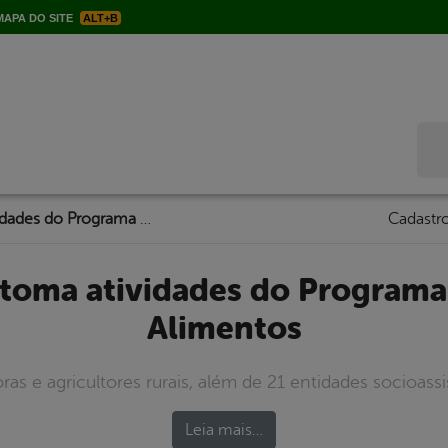
APA DO SITE
ALT+B
Bus
Serra Talhada retoma atividades do Programa de Aquisição de Alimentos
Cadastro
Alimentos
ras e agricultores rurais, além de 21 entidades socioass
Leia mais…