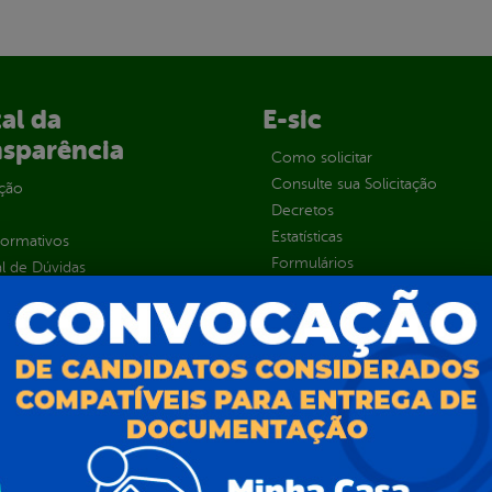
al da
E-sic
nsparência
Como solicitar
Consulte sua Solicitação
ção
Decretos
Estatísticas
normativos
Formulários
l de Dúvidas
Prazos e autoridades
ios e Transferências
Sic Físico
sas
Solicitar Recurso
s
Solicitar um pedido
as parlamentares
ura Organizacional
 Governo Digital
ções e Contratos