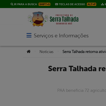
IR PARA A BUSCA
SHIFT+5
TECLAS DE ACESSO
ALT+P
M
Serviços e Informações
Abrir menu principal de navegação
Você está aqui:
>
>
Notícias
Serra Talhada retoma atividades do Programa de Aquisição de
PAA beneficia 72 agriculto