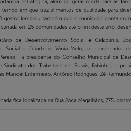
tância estratégica, além de gerar renda para as famí
mo tempo em que traz alimentos de qualidade para dive
. O gestor lembrou também que o município conta com o
encanada em 25 comunidades até o fim deste ano, desen
etário de Desenvolvimento Social e Cidadania, Jose
o Social e Cidadania, Vânia Melo; o coordenador do
é Pereira; a presidente do Conselho Municipal de De
 Sindicato dos Trabalhadores Rurais, Fabinho; o pres
es Manoel Enfermeiro, Antônio Rodrigues, Zé Raimundo 
hada fica localizada na Rua Joca Magalhães, 775, centro