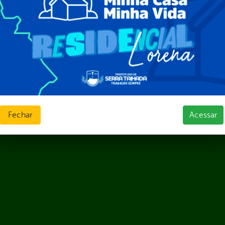
Públicas
jamento e Prestação de Contas
as
sos Humanos
ias de Receitas
Fechar
Acessar