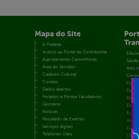
Mapa do Site
Port
Tra
A Prefeita
Acesso ao Portal do Contribuinte
Educa
Agendamento CastroMóvel
Saúde
Área do Servidor
Atos 
Cadastro Cultural
Centra
Contato
Convên
Dados abertos
Despe
Feriados e Pontos Facultativos
Diária
Glossário
Emend
Notícias
Estrut
Resultado de Exames
Inicio
Serviços digitais
LGPD e
Telefones Úteis
Licita