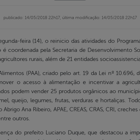
publicado: 14/05/2018 22h17,
última modificação: 14/05/2018 22h17
unda-feira (14), o reinicio das atividades do Program
o é coordenada pela Secretaria de Desenvolvimento Soc
gricultores rurais, além de 21 entidades socioassistencia
imentos (PAA), criado pelo art. 19 da Lei nº 10.696, 
mover o acesso à alimentação e incentivar a agricultu
trados podem vender 25 produtos orgânicos ao município
mel, queijo, legumes, frutas, verduras e hortaliças. To
 Abrigo Ana Ribeiro, APAE, CREAS, CRAS, CRI, creches 
ntre outros.
nça do prefeito Luciano Duque, que destacou a imp