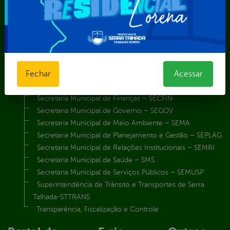
Secretaria de Iluminação Pública e Energia Elétrica
Secretaria Municipal da Mulher – SEMU
Secretaria Municipal de Administração – SAD
Secretaria Municipal de Agricultura e Recursos Hídricos –
SEMARH / Secretaria de Agricultura Familiar – SEMAF
Fechar
Acessar
Secretaria Municipal de Educação – SEST
Secretaria Municipal de Esporte e Lazer – SEMEL
Secretaria Municipal de Finanças – SECFIN
Secretaria Municipal de Governo – SEGOV
Secretaria Municipal de Meio Ambiente – SEMA
Secretaria Municipal de Planejamento e Gestão – SEPLAG
Secretaria Municipal de Relações Institucionais – SEMRI
Secretaria Municipal de Saúde – SMS
Secretaria Municipal de Serviços Públicos – SEMUSP
Superintendência de Trânsito e Transportes de Serra
Talhada-STTRANS
Transparência, Fiscalização e Controle