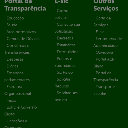
Portal da
E-sic
Outros
Transparência
Serviços
Como
solicitar
Educação
Carta de
Consulte sua
Saúde
Serviços
Solicitação
Atos normativos
E-sic
Decretos
Central de Dúvidas
Ferramenta de
Estatísticas
Convênios e
Autenticidade
Formulários
Transferências
Ouvidoria
Prazos e
Despesas
Portal Aldir
autoridades
Diárias
Blanc
Sic Físico
Emendas
Portal da
Solicitar
parlamentares
Transparência
Recurso
Estrutura
Transporte
Solicitar um
Organizacional
Escolar
pedido
Inicio
LGPD e Governo
Digital
Licitações e
Contratos