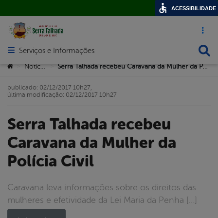
ACESSIBILIDADE
Acesso ráp
Busca
Serviços e Informações
Abrir menu principal de navegação
Você está aqui:
Notícias
Serra Talhada recebeu Caravana da Mulher da Polícia Civil
>
>
publicado: 02/12/2017 10h27,
última modificação: 02/12/2017 10h27
Serra Talhada recebeu
Caravana da Mulher da
Polícia Civil
Caravana leva informações sobre os direitos das
mulheres e efetividade da Lei Maria da Penha […]