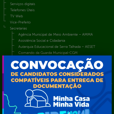
Serviços digitais
Telefones Úteis
TV Web
Vice-Prefeito
Secretarias
Agência Municipal de Meio Ambiente – AMMA
Assistência Social e Cidadania
Autarquia Educacional de Serra Talhada – AESET
Comando da Guarda Municipal-CGM
Diretoria da Defesa Civil
FUNDAÇÃO CULTURAL DE SERRA TALHADA
Gabinete da Prefeita
Gabinete do Vice-Prefeito
Instituto de Previdência Própria dos Servidores Públicos do
Município de Serra Talhada-IPPS
Obras e Infraestrutura
Procuradoria Geral do Município
Secretaria de Comunicação Social e Audiovisual
Secretaria de Desenvolvimento Econômico e Turismo