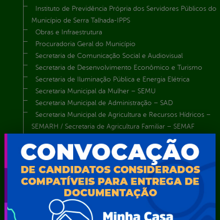
Instituto de Previdência Própria dos Servidores Públicos do
Município de Serra Talhada-IPPS
Obras e Infraestrutura
Procuradoria Geral do Município
Secretaria de Comunicação Social e Audiovisual
Secretaria de Desenvolvimento Econômico e Turismo
Secretaria de Iluminação Pública e Energia Elétrica
Secretaria Municipal da Mulher – SEMU
Secretaria Municipal de Administração – SAD
Secretaria Municipal de Agricultura e Recursos Hídricos –
SEMARH / Secretaria de Agricultura Familiar – SEMAF
Secretaria Municipal de Educação – SEST
Secretaria Municipal de Esporte e Lazer – SEMEL
Secretaria Municipal de Finanças – SECFIN
Secretaria Municipal de Governo – SEGOV
Secretaria Municipal de Meio Ambiente – SEMA
Secretaria Municipal de Planejamento e Gestão – SEPLAG
Secretaria Municipal de Relações Institucionais – SEMRI