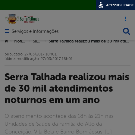
ACESSIBILIDADE
Acesso ráp
Busca
Serviços e Informações
Abrir menu principal de navegação
Você está aqui:
Notícias
Saúde
Serra Talhada realizou mais de 30 mil atendimentos noturnos em um ano
>
>
>
publicado: 27/03/2017 18h01,
última modificação: 27/03/2017 18h01
Serra Talhada realizou mais
de 30 mil atendimentos
noturnos em um ano
O atendimento acontece das 18h às 21h nas
Unidades de Saúde da Família do Alto da
Conceição, Vila Bela e Bairro Bom Jesus. […]