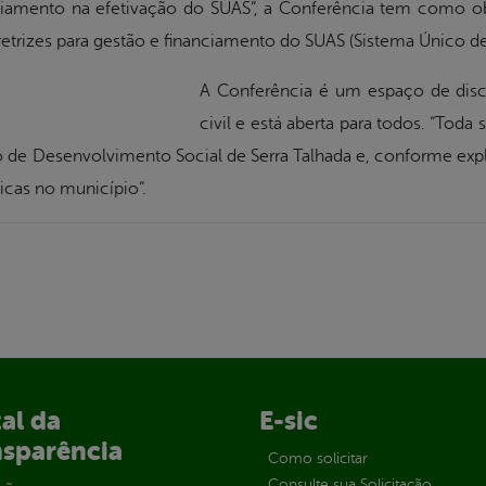
amento na efetivação do SUAS”, a Conferência tem como objet
retrizes para gestão e financiamento do SUAS (Sistema Único de 
A Conferência é um espaço de disc
civil e está aberta para todos. “Toda
 de Desenvolvimento Social de Serra Talhada e, conforme explic
icas no município”.
al da
E-sic
nsparência
Como solicitar
Consulte sua Solicitação