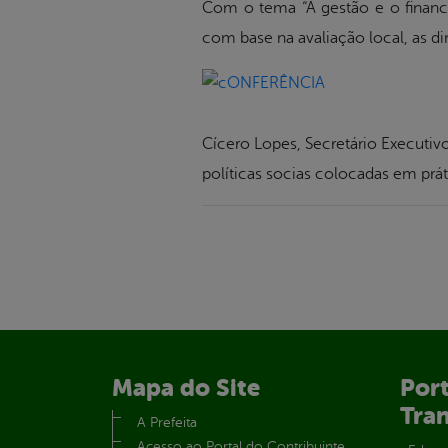
Com o tema “A gestão e o financi
com base na avaliação local, as di
Cícero Lopes, Secretário Executivo
políticas socias colocadas em prát
Mapa do Site
Port
Tra
A Prefeita
Acesso ao Portal do Contribuinte