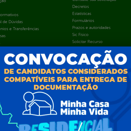
ção
Decretos
Estatísticas
normativos
Formulários
l de Dúvidas
Prazos e autoridades
ios e Transferências
Sic Físico
sas
Solicitar Recurso
s
Solicitar um pedido
as parlamentares
ura Organizacional
 Governo Digital
ções e Contratos
Públicas
jamento e Prestação de Contas
as
sos Humanos
ias de Receitas