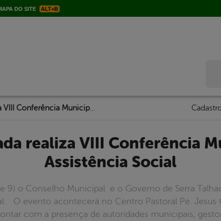
APA DO SITE
ALT+B
Bus
Serra Talhada realiza VIII Conferência Municipal de Assistência Social
Cadastro
Assistência Social
8 e 9) o Conselho Municipal e o Governo de Serra Talhad
al. O evento acontecerá no Centro Pastoral Pe. Jesus G
i contar com a presença de autoridades municipais, gestor