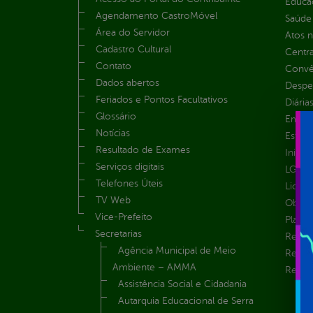
Educa
Agendamento CastroMóvel
Saúde
Área do Servidor
Atos 
Cadastro Cultural
Centra
Contato
Convên
Dados abertos
Despe
Feriados e Pontos Facultativos
Diária
Glossário
Emend
Notícias
Estrut
Resultado de Exames
Inicio
Serviços digitais
LGPD e
Telefones Úteis
Licita
TV Web
Obras 
Vice-Prefeito
Plane
Secretarias
Receit
Agência Municipal de Meio
Recur
Ambiente – AMMA
Renúnc
Assistência Social e Cidadania
Autarquia Educacional de Serra