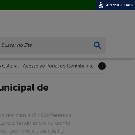
ACESSIBILIDADE
ca
 Cultural
Acesso ao Portal do Contribuinte
a realizam a VIII Conferência
arcia, tendo início na quinta-
es, técnicos e usuários […]