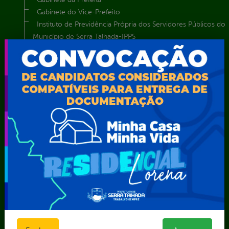
Gabinete do Vice-Prefeito
Instituto de Previdência Própria dos Servidores Públicos do
Município de Serra Talhada-IPPS
Obras e Infraestrutura
Procuradoria Geral do Município
Secretaria de Comunicação Social e Audiovisual
Secretaria de Desenvolvimento Econômico e Turismo
Secretaria de Iluminação Pública e Energia Elétrica
Secretaria Municipal da Mulher – SEMU
Secretaria Municipal de Administração – SAD
Secretaria Municipal de Agricultura e Recursos Hídricos –
SEMARH / Secretaria de Agricultura Familiar – SEMAF
Secretaria Municipal de Educação – SEST
Secretaria Municipal de Esporte e Lazer – SEMEL
Secretaria Municipal de Finanças – SECFIN
Secretaria Municipal de Governo – SEGOV
Secretaria Municipal de Meio Ambiente – SEMA
Secretaria Municipal de Planejamento e Gestão – SEPLAG