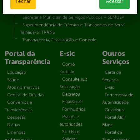
Fechar
Acessar
Secretaria Municipal de Relações Institucionais – SEMRI
Secretaria Municipal de Saúde – SMS
Secretaria Municipal de Serviços Públicos – SEMUSP
Superintendência de Trânsito e Transportes de Serra
Talhada-STTRANS
Transparência, Fiscalização e Controle
Portal da
E-sic
Outros
Transparência
Serviços
Como
solicitar
Educação
Carta de
Consulte sua
Saúde
Serviços
Solicitação
Atos normativos
E-sic
Decretos
Central de Dúvidas
Ferramenta de
Estatísticas
Convênios e
Autenticidade
Formulários
Transferências
Ouvidoria
Prazos e
Despesas
Portal Aldir
autoridades
Diárias
Blanc
Sic Físico
Emendas
Portal da
Solicitar
parlamentares
Transparência