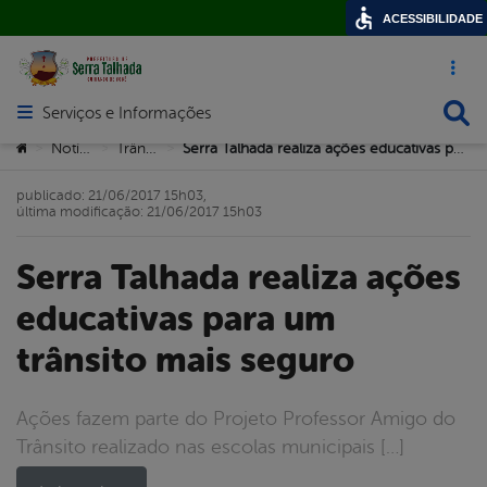
ACESSIBILIDADE
Acesso ráp
Busca
Serviços e Informações
Abrir menu principal de navegação
Você está aqui:
Notícias
Trânsito
Serra Talhada realiza ações educativas para um trânsito mais seguro
>
>
>
publicado: 21/06/2017 15h03,
última modificação: 21/06/2017 15h03
Serra Talhada realiza ações
educativas para um
trânsito mais seguro
Ações fazem parte do Projeto Professor Amigo do
Trânsito realizado nas escolas municipais […]