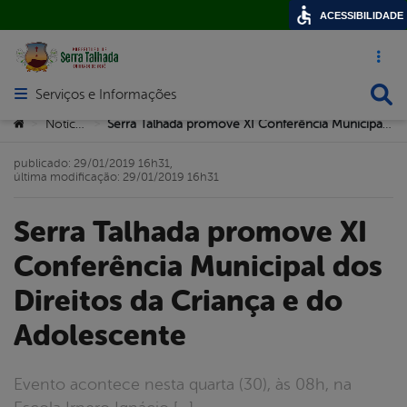
ACESSIBILIDADE
Acesso ráp
Busca
Serviços e Informações
Abrir menu principal de navegação
Você está aqui:
Notícias
Serra Talhada promove XI Conferência Municipal dos Direitos da Criança e do Adolescente
>
>
publicado: 29/01/2019 16h31,
última modificação: 29/01/2019 16h31
Serra Talhada promove XI
Conferência Municipal dos
Direitos da Criança e do
Adolescente
Evento acontece nesta quarta (30), às 08h, na