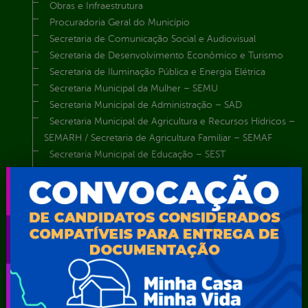
Obras e Infraestrutura
Procuradoria Geral do Município
Secretaria de Comunicação Social e Audiovisual
Secretaria de Desenvolvimento Econômico e Turismo
Secretaria de Iluminação Pública e Energia Elétrica
Secretaria Municipal da Mulher – SEMU
Secretaria Municipal de Administração – SAD
Secretaria Municipal de Agricultura e Recursos Hídricos –
SEMARH / Secretaria de Agricultura Familiar – SEMAF
Secretaria Municipal de Educação – SEST
Secretaria Municipal de Esporte e Lazer – SEMEL
Secretaria Municipal de Finanças – SECFIN
Secretaria Municipal de Governo – SEGOV
Secretaria Municipal de Meio Ambiente – SEMA
Secretaria Municipal de Planejamento e Gestão – SEPLAG
Secretaria Municipal de Relações Institucionais – SEMRI
Secretaria Municipal de Saúde – SMS
Secretaria Municipal de Serviços Públicos – SEMUSP
Superintendência de Trânsito e Transportes de Serra