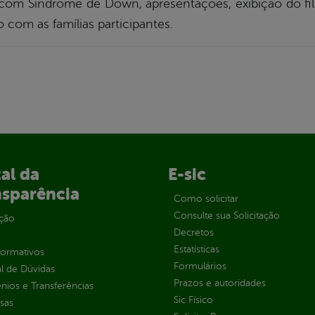
 com Síndrome de Down, apresentações, exibição do fil
om as famílias participantes.
al da
E-sic
nsparência
Como solicitar
Consulte sua Solicitação
ção
Decretos
Estatísticas
normativos
Formulários
l de Dúvidas
Prazos e autoridades
ios e Transferências
Sic Físico
sas