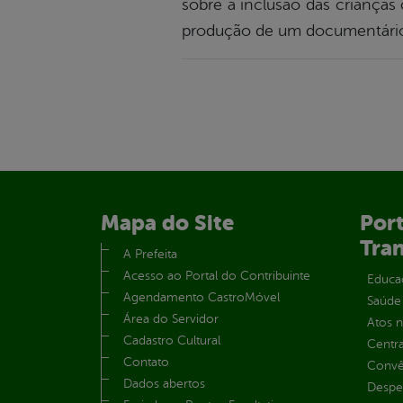
sobre a inclusão das crianças
produção de um documentário c
Mapa do Site
Port
Tra
A Prefeita
Acesso ao Portal do Contribuinte
Educa
Agendamento CastroMóvel
Saúde
Área do Servidor
Atos 
Cadastro Cultural
Centra
Contato
Convên
Dados abertos
Despe