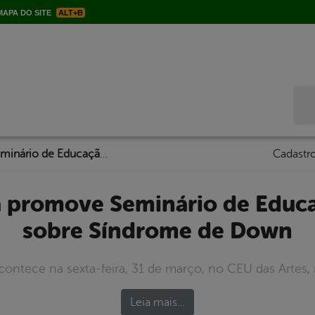
APA DO SITE
ALT+B
Bus
Serra Talhada promove Seminário de Educação Inclusiva sobre Síndrome de Down
Cadastro
sobre Síndrome de Down
ontece na sexta-feira, 31 de março, no CEU das Artes, 
Leia mais…