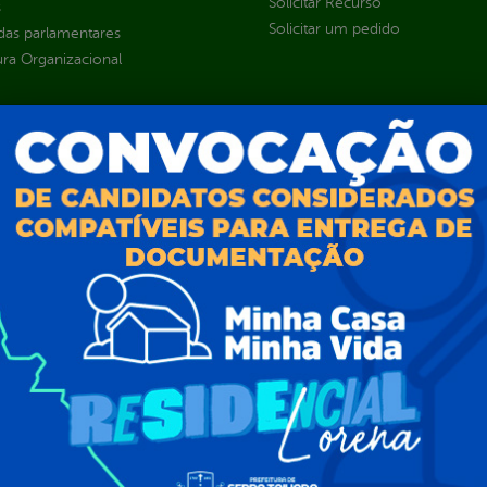
Solicitar Recurso
s
Solicitar um pedido
as parlamentares
ura Organizacional
 Governo Digital
ções e Contratos
Públicas
jamento e Prestação de Contas
as
sos Humanos
ias de Receitas