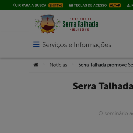
IR PARA A BUSCA
SHIFT+5
TECLAS DE ACESSO
ALT+P
M
Serviços e Informações
Abrir menu principal de navegação
Você está aqui:
>
>
Notícias
Serra Talhada promove Seminário de Educação Inclusiva
O seminário ac