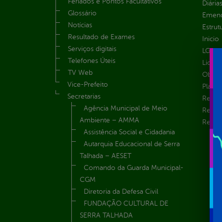
Feriados e Pontos Facultativos
Diária
Glossário
Emend
Notícias
Estrut
Resultado de Exames
Inicio
Serviços digitais
LGPD e
Telefones Úteis
Licita
TV Web
Obras 
Vice-Prefeito
Plane
Secretarias
Receit
Agência Municipal de Meio
Recur
Ambiente – AMMA
Renúnc
Assistência Social e Cidadania
Autarquia Educacional de Serra
Talhada – AESET
Comando da Guarda Municipal-
CGM
Diretoria da Defesa Civil
FUNDAÇÃO CULTURAL DE
SERRA TALHADA