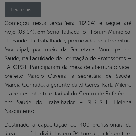
Leia mais…
Começou nesta terça-feira (02.04) e segue até
hoje (03.04), em Serra Talhada, o I Fórum Municipal
book
de Saúde do Trabalhador, promovido pela Prefeitura
Municipal, por meio da Secretaria Municipal de
er
Saúde, na Faculdade de Formação de Professores –
FAFOPST. Participaram da mesa de abertura o vice-
prefeito Márcio Oliveira, a secretária de Saúde,
din
Márcia Conrado, a gerente da XI Geres, Karla Milene
e a representante estadual do Centro de Referência
em Saúde do Trabalhador – SERESTE, Helena
Nascimento.
Destinado à capacitação de 400 profissionais da
área de saúde divididos em 04 turmas, o fórum tem