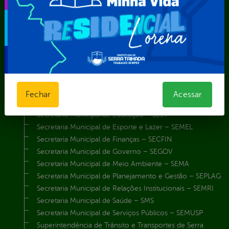
Obras e Infraestrutura
Procuradoria Geral do Município
Secretaria de Comunicação Social e Audiovisual
Secretaria de Desenvolvimento Econômico e Turismo
Secretaria de Iluminação Pública e Energia Elétrica
Secretaria Municipal da Mulher – SEMU
Secretaria Municipal de Administração – SAD
Secretaria Municipal de Agricultura e Recursos Hídricos –
Fechar
Acessar
SEMARH / Secretaria de Agricultura Familiar – SEMAF
Secretaria Municipal de Educação – SEST
Secretaria Municipal de Esporte e Lazer – SEMEL
Secretaria Municipal de Finanças – SECFIN
Secretaria Municipal de Governo – SEGOV
Secretaria Municipal de Meio Ambiente – SEMA
Secretaria Municipal de Planejamento e Gestão – SEPLAG
Secretaria Municipal de Relações Institucionais – SEMRI
Secretaria Municipal de Saúde – SMS
Secretaria Municipal de Serviços Públicos – SEMUSP
Superintendência de Trânsito e Transportes de Serra