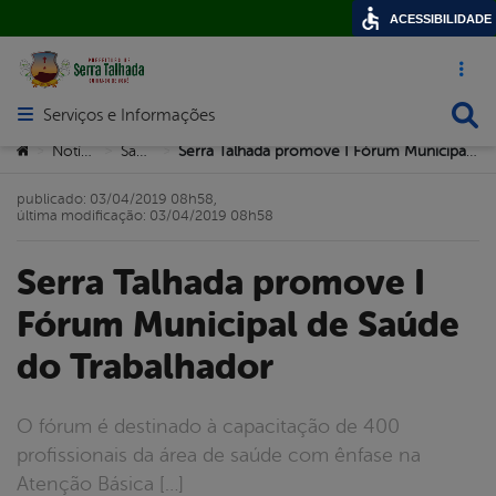
ACESSIBILIDADE
Acesso ráp
Busca
Serviços e Informações
Abrir menu principal de navegação
Você está aqui:
Notícias
Saúde
Serra Talhada promove I Fórum Municipal de Saúde do Trabalhador
>
>
>
publicado: 03/04/2019 08h58,
última modificação: 03/04/2019 08h58
Serra Talhada promove I
Fórum Municipal de Saúde
do Trabalhador
O fórum é destinado à capacitação de 400
profissionais da área de saúde com ênfase na
Atenção Básica […]