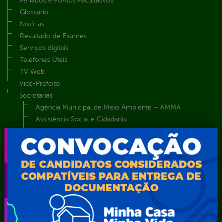
Feriados e Pontos Facultativos
Glossário
Notícias
Resultado de Exames
Serviços digitais
Telefones Úteis
TV Web
Vice-Prefeito
Secretarias
Agência Municipal de Meio Ambiente – AMMA
Assistência Social e Cidadania
Autarquia Educacional de Serra Talhada – AESET
Comando da Guarda Municipal-CGM
Diretoria da Defesa Civil
FUNDAÇÃO CULTURAL DE SERRA TALHADA
Gabinete da Prefeita
Gabinete do Vice-Prefeito
Instituto de Previdência Própria dos Servidores Públicos do
Município de Serra Talhada-IPPS