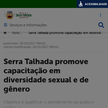
ACESSIBILIDADE
Acesso ráp
Busca
Serviços e Informações
Abrir menu principal de navegação
Você está aqui:
Notícias
Serra Talhada promove capacitação em diversidade sexual e de gênero
>
>
publicado: 19/10/2017 08h10,
última modificação: 19/10/2017 08h10
Serra Talhada promove
capacitação em
diversidade sexual e de
gênero
Objetivo é qualificar o atendimento ao público