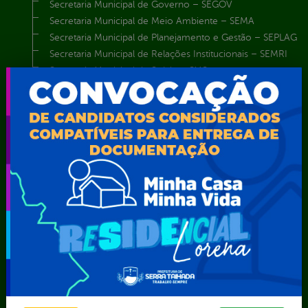
Secretaria Municipal de Governo – SEGOV
Secretaria Municipal de Meio Ambiente – SEMA
Secretaria Municipal de Planejamento e Gestão – SEPLAG
Secretaria Municipal de Relações Institucionais – SEMRI
Secretaria Municipal de Saúde – SMS
Secretaria Municipal de Serviços Públicos – SEMUSP
Superintendência de Trânsito e Transportes de Serra
Talhada-STTRANS
Transparência, Fiscalização e Controle
Portal da
E-sic
Outros
Transparência
Serviços
Como
solicitar
Educação
Carta de
Consulte sua
Saúde
Serviços
Solicitação
Atos normativos
E-sic
Decretos
Central de Dúvidas
Ferramenta de
Estatísticas
Convênios e
Autenticidade
Formulários
Transferências
Ouvidoria
Prazos e
Despesas
Portal Aldir