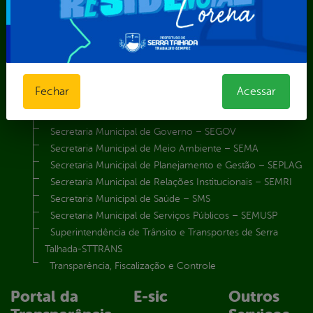
Secretaria Municipal da Mulher – SEMU
Secretaria Municipal de Administração – SAD
Secretaria Municipal de Agricultura e Recursos Hídricos –
SEMARH / Secretaria de Agricultura Familiar – SEMAF
Secretaria Municipal de Educação – SEST
Fechar
Acessar
Secretaria Municipal de Esporte e Lazer – SEMEL
Secretaria Municipal de Finanças – SECFIN
Secretaria Municipal de Governo – SEGOV
Secretaria Municipal de Meio Ambiente – SEMA
Secretaria Municipal de Planejamento e Gestão – SEPLAG
Secretaria Municipal de Relações Institucionais – SEMRI
Secretaria Municipal de Saúde – SMS
Secretaria Municipal de Serviços Públicos – SEMUSP
Superintendência de Trânsito e Transportes de Serra
Talhada-STTRANS
Transparência, Fiscalização e Controle
Portal da
E-sic
Outros