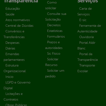
Transparência
Serviços
Como
solicitar
Educação
Carta de
Consulte sua
Saúde
Serviços
Solicitação
Atos normativos
E-sic
Decretos
Central de Dúvidas
Ferramenta de
Estatísticas
Convênios e
Autenticidade
Formulários
Transferências
Ouvidoria
Prazos e
Despesas
Portal Aldir
autoridades
Diárias
Blanc
Sic Físico
Emendas
Portal da
Solicitar
parlamentares
Transparência
Recurso
Estrutura
Transporte
Solicitar um
Organizacional
Escolar
pedido
Inicio
LGPD e Governo
Digital
Licitações e
Contratos
Obras Públicas