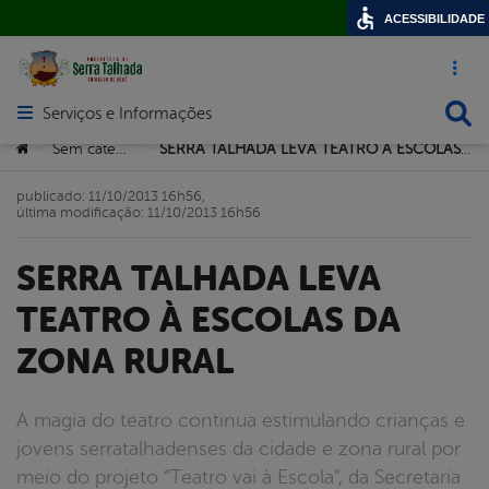
ACESSIBILIDADE
Acesso ráp
Busca
Serviços e Informações
Abrir menu principal de navegação
Você está aqui:
Sem categoria
SERRA TALHADA LEVA TEATRO À ESCOLAS DA ZONA RURAL
>
>
publicado: 11/10/2013 16h56,
última modificação: 11/10/2013 16h56
SERRA TALHADA LEVA
TEATRO À ESCOLAS DA
ZONA RURAL
A magia do teatro continua estimulando crianças e
jovens serratalhadenses da cidade e zona rural por
meio do projeto “Teatro vai à Escola”, da Secretaria