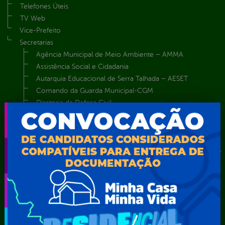
Telefones Úteis
TV Web
Vice-Prefeito
Secretarias
Agência Municipal de Meio Ambiente – AMMA
Assistência Social e Cidadania
Autarquia Educacional de Serra Talhada – AESET
Comando da Guarda Municipal-CGM
Diretoria da Defesa Civil
FUNDAÇÃO CULTURAL DE SERRA TALHADA
Gabinete da Prefeita
Gabinete do Vice-Prefeito
Instituto de Previdência Própria dos Servidores Públicos do
Município de Serra Talhada-IPPS
Obras e Infraestrutura
Procuradoria Geral do Município
Secretaria de Comunicação Social e Audiovisual
Secretaria de Desenvolvimento Econômico e Turismo
Secretaria de Iluminação Pública e Energia Elétrica