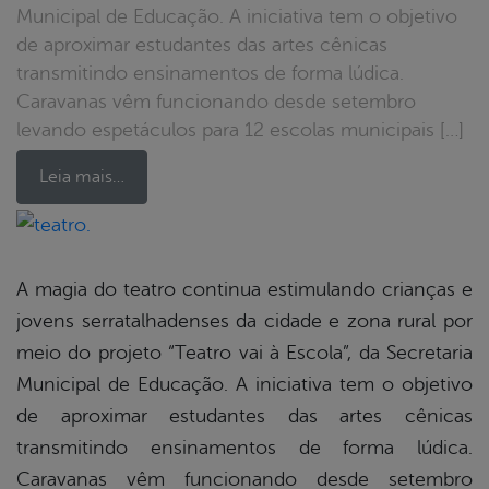
Municipal de Educação. A iniciativa tem o objetivo
de aproximar estudantes das artes cênicas
transmitindo ensinamentos de forma lúdica.
Caravanas vêm funcionando desde setembro
levando espetáculos para 12 escolas municipais […]
Leia mais…
book
A magia do teatro continua estimulando crianças e
jovens serratalhadenses da cidade e zona rural por
er
meio do projeto “Teatro vai à Escola”, da Secretaria
Municipal de Educação. A iniciativa tem o objetivo
de aproximar estudantes das artes cênicas
din
transmitindo ensinamentos de forma lúdica.
Caravanas vêm funcionando desde setembro