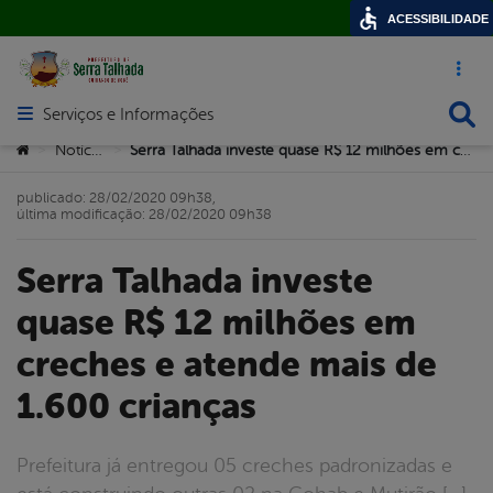
ACESSIBILIDADE
Acesso ráp
Busca
Serviços e Informações
Abrir menu principal de navegação
Você está aqui:
Notícias
Serra Talhada investe quase R$ 12 milhões em creches e atende mais de 1.600 crianças
>
>
publicado: 28/02/2020 09h38,
última modificação: 28/02/2020 09h38
Serra Talhada investe
quase R$ 12 milhões em
creches e atende mais de
1.600 crianças
Prefeitura já entregou 05 creches padronizadas e