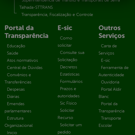
Superintendência de Trânsito e Transportes de Serra
Talhada-STTRANS
Transparência, Fiscalização e Controle
Portal da
E-sic
Outros
Transparência
Serviços
Como
solicitar
Educação
Carta de
Consulte sua
Saúde
Serviços
Solicitação
Atos normativos
E-sic
Decretos
Central de Dúvidas
Ferramenta de
Estatísticas
Convênios e
Autenticidade
Formulários
Transferências
Ouvidoria
Prazos e
Despesas
Portal Aldir
autoridades
Diárias
Blanc
Sic Físico
Emendas
Portal da
Solicitar
parlamentares
Transparência
Recurso
Estrutura
Transporte
Solicitar um
Organizacional
Escolar
pedido
Inicio