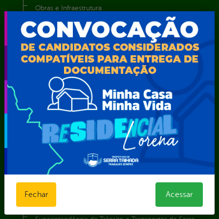
Obras e Infraestrutura
Procuradoria Geral do Município
Secretaria de Comunicação Social e Audiovisual
Secretaria de Desenvolvimento Econômico e Turismo
Secretaria de Iluminação Pública e Energia Elétrica
Secretaria Municipal da Mulher – SEMU
Secretaria Municipal de Administração – SAD
Secretaria Municipal de Agricultura e Recursos Hídricos –
SEMARH / Secretaria de Agricultura Familiar – SEMAF
Secretaria Municipal de Educação – SEST
Secretaria Municipal de Esporte e Lazer – SEMEL
Secretaria Municipal de Finanças – SECFIN
Secretaria Municipal de Governo – SEGOV
Secretaria Municipal de Meio Ambiente – SEMA
Secretaria Municipal de Planejamento e Gestão – SEPLAG
Secretaria Municipal de Relações Institucionais – SEMRI
Fechar
Acessar
Secretaria Municipal de Saúde – SMS
Secretaria Municipal de Serviços Públicos – SEMUSP