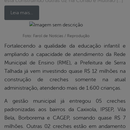
está construindo outras 02 na Cohab e Mutirão […]
Leia mais…
Foto: Farol de Notícias / Reprodução
book
Fortalecendo a qualidade da educação infantil e
ampliando a capacidade de atendimento da Rede
er
Municipal de Ensino (RME), a Prefeitura de Serra
Talhada já vem investindo quase R$ 12 milhões na
din
construção de creches somente na atual
administração, atendendo mais de 1.600 crianças.
A gestão municipal já entregou 05 creches
padronizadas aos bairros da Caxixola, IPSEP, Vila
Bela, Borborema e CAGEP, somando quase R$ 7
milhões. Outras 02 creches estão em andamento