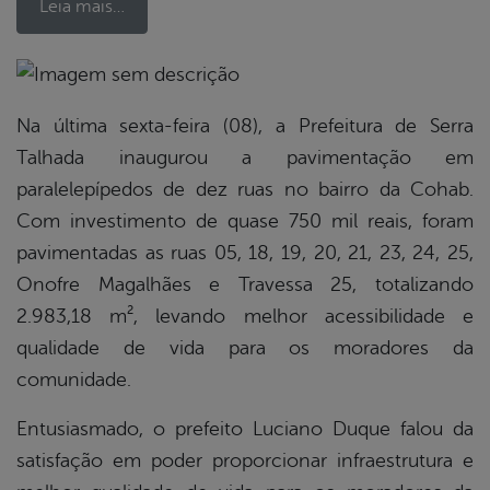
Leia mais…
book
Na última sexta-feira (08), a Prefeitura de Serra
Talhada inaugurou a pavimentação em
paralelepípedos de dez ruas no bairro da Cohab.
er
Com investimento de quase 750 mil reais, foram
pavimentadas as ruas 05, 18, 19, 20, 21, 23, 24, 25,
din
Onofre Magalhães e Travessa 25, totalizando
2.983,18 m², levando melhor acessibilidade e
qualidade de vida para os moradores da
comunidade.
Entusiasmado, o prefeito Luciano Duque falou da
satisfação em poder proporcionar infraestrutura e