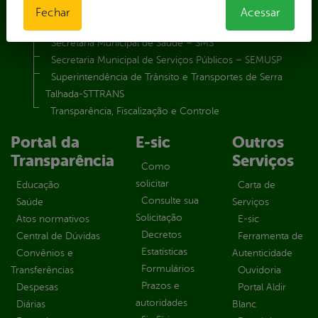
Secretaria Municipal de Planejamento e Gestão – SEPLAG
Fechar
Acessar
Secretaria Municipal de Relações Institucionais – SEMRI
Secretaria Municipal de Saúde – SMS
Secretaria Municipal de Serviços Públicos – SEMUSP
Superintendência de Trânsito e Transportes de Serra
Talhada-STTRANS
Transparência, Fiscalização e Controle
Portal da
E-sic
Outros
Transparência
Serviços
Como
solicitar
Educação
Carta de
Consulte sua
Saúde
Serviços
Solicitação
Atos normativos
E-sic
Decretos
Central de Dúvidas
Ferramenta de
Estatísticas
Convênios e
Autenticidade
Formulários
Transferências
Ouvidoria
Prazos e
Despesas
Portal Aldir
autoridades
Diárias
Blanc