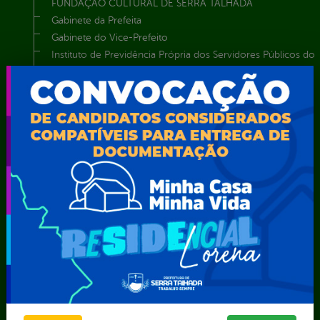
FUNDAÇÃO CULTURAL DE SERRA TALHADA
Gabinete da Prefeita
Gabinete do Vice-Prefeito
Instituto de Previdência Própria dos Servidores Públicos do
Município de Serra Talhada-IPPS
Obras e Infraestrutura
Procuradoria Geral do Município
Secretaria de Comunicação Social e Audiovisual
Secretaria de Desenvolvimento Econômico e Turismo
Secretaria de Iluminação Pública e Energia Elétrica
Secretaria Municipal da Mulher – SEMU
Secretaria Municipal de Administração – SAD
Secretaria Municipal de Agricultura e Recursos Hídricos –
SEMARH / Secretaria de Agricultura Familiar – SEMAF
Secretaria Municipal de Educação – SEST
Secretaria Municipal de Esporte e Lazer – SEMEL
Secretaria Municipal de Finanças – SECFIN
Secretaria Municipal de Governo – SEGOV
Secretaria Municipal de Meio Ambiente – SEMA