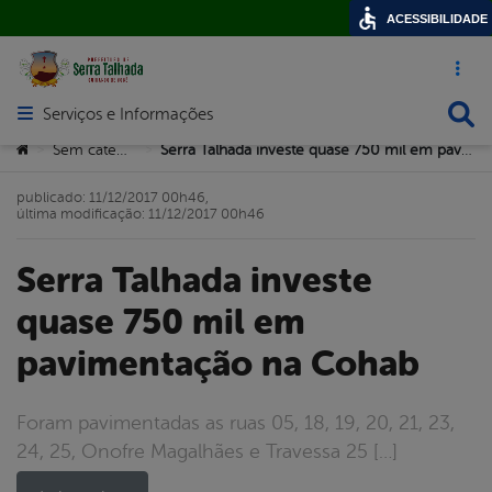
ACESSIBILIDADE
Acesso ráp
Busca
Serviços e Informações
Abrir menu principal de navegação
Você está aqui:
Sem categoria
Serra Talhada investe quase 750 mil em pavimentação na Cohab
>
>
publicado: 11/12/2017 00h46,
última modificação: 11/12/2017 00h46
Serra Talhada investe
quase 750 mil em
pavimentação na Cohab
Foram pavimentadas as ruas 05, 18, 19, 20, 21, 23,
24, 25, Onofre Magalhães e Travessa 25 […]