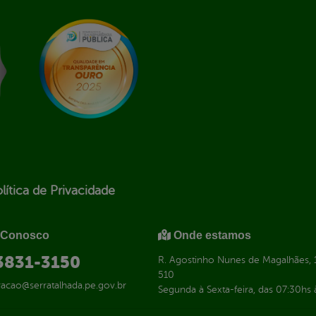
lítica de Privacidade
 Conosco
Onde estamos
 3831-3150
R. Agostinho Nunes de Magalhães, 1
510
racao@serratalhada.pe.gov.br
Segunda à Sexta-feira, das 07:30hs 