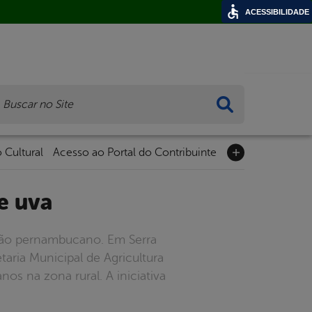
ACESSIBILIDADE
ca
 Cultural
Acesso ao Portal do Contribuinte
de uva
tão pernambucano. Em Serra
taria Municipal de Agricultura
os na zona rural. A iniciativa