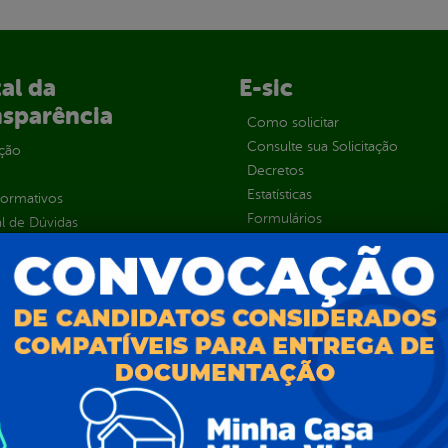
al da
E-sic
nsparência
Como solicitar
Consulte sua Solicitação
ção
Decretos
Estatísticas
normativos
Formulários
l de Dúvidas
Prazos e autoridades
ios e Transferências
Sic Físico
sas
Solicitar Recurso
s
Solicitar um pedido
as parlamentares
ura Organizacional
 Governo Digital
ções e Contratos
Públicas