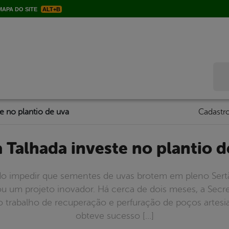
APA DO SITE
ALT+B
Bus
te no plantio de uva
Cadastro
ra Talhada investe no plantio 
do impedir que sementes de uvas brotem em pleno Ser
ou um projeto inovador. Há cerca de dois meses, a Secre
o trabalho de recuperação e perfuração de poços artesian
obteve sucesso […]