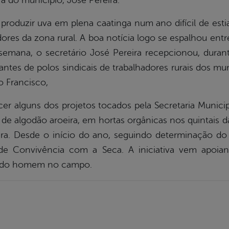
ra do município, José Pereira.
a produzir uva em plena caatinga num ano difícil de e
ores da zona rural. A boa notícia logo se espalhou entr
 semana, o secretário José Pereira recepcionou, dura
antes de polos sindicais de trabalhadores rurais dos mun
o Francisco,
cer alguns dos projetos tocados pela Secretaria Municipa
, de algodão aroeira, em hortas orgânicas nos quintais
ira. Desde o início do ano, seguindo determinação do 
e Convivência com a Seca. A iniciativa vem apoiando
ia do homem no campo.