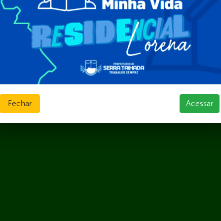
jamento e Prestação de Contas
as
sos Humanos
ias de Receitas
Fechar
Acessar