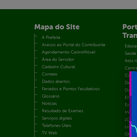
Mapa do Site
Port
Tra
A Prefeita
Acesso ao Portal do Contribuinte
Educa
Agendamento CastroMóvel
Saúde
Área do Servidor
Atos 
Cadastro Cultural
Centra
Contato
Convên
Dados abertos
Despe
Feriados e Pontos Facultativos
Diária
Glossário
Emend
Notícias
Estrut
Resultado de Exames
Inicio
Serviços digitais
LGPD e
Telefones Úteis
Licita
TV Web
Obras 