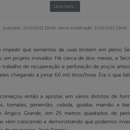
Leia mais…
publicado: 31/10/2013 21h40,
última modificação: 31/10/2013 21h40
o impedir que sementes de uvas brotem em pleno Se
ou um projeto inovador. Há cerca de dois meses, a Secre
 trabalho de recuperação e perfuração de poços artesia
es chegando a jorrar 60 mil litros/hora. Era o que falt
começou então a apostar, em vários distritos de form
as, tomates, pimentão, cebola, goiaba, mamão e ba
e Angico Grande, em 25 metros quadrados de períme
eiras vêm crescendo e demonstrando que podemos invest