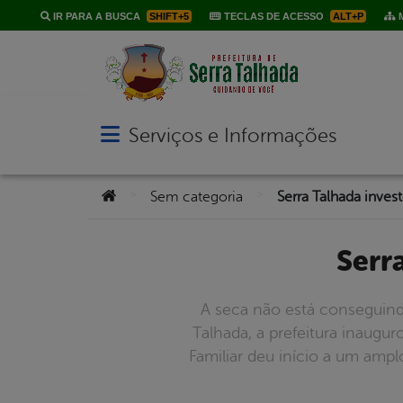
IR PARA A BUSCA
SHIFT+5
TECLAS DE ACESSO
ALT+P
M
Serviços e Informações
Abrir menu principal de navegação
Você está aqui:
>
>
Sem categoria
Serra Talhada inves
Ser
A seca não está conseguin
Talhada, a prefeitura inaugur
Familiar deu início a um ampl