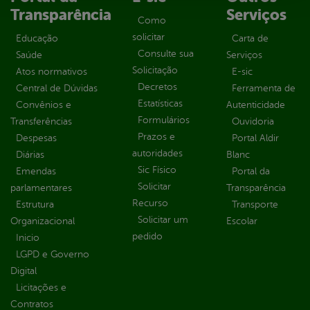
Transparência
Serviços
Como
solicitar
Educação
Carta de
Consulte sua
Saúde
Serviços
Solicitação
Atos normativos
E-sic
Decretos
Central de Dúvidas
Ferramenta de
Estatísticas
Convênios e
Autenticidade
Formulários
Transferências
Ouvidoria
Prazos e
Despesas
Portal Aldir
autoridades
Diárias
Blanc
Sic Físico
Emendas
Portal da
Solicitar
parlamentares
Transparência
Recurso
Estrutura
Transporte
Solicitar um
Organizacional
Escolar
pedido
Inicio
LGPD e Governo
Digital
Licitações e
Contratos