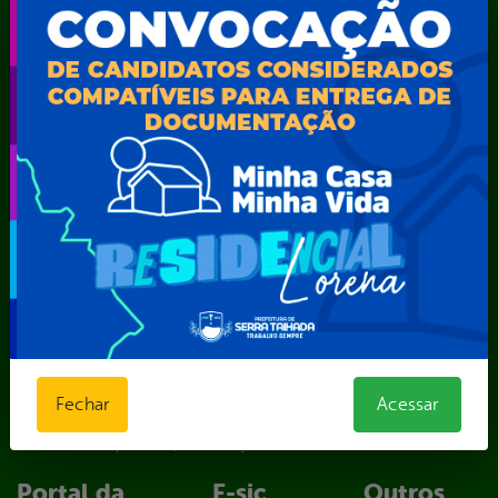
Secretaria de Iluminação Pública e Energia Elétrica
Secretaria Municipal da Mulher – SEMU
Secretaria Municipal de Administração – SAD
Secretaria Municipal de Agricultura e Recursos Hídricos –
SEMARH / Secretaria de Agricultura Familiar – SEMAF
Secretaria Municipal de Educação – SEST
Secretaria Municipal de Esporte e Lazer – SEMEL
Secretaria Municipal de Finanças – SECFIN
Secretaria Municipal de Governo – SEGOV
Secretaria Municipal de Meio Ambiente – SEMA
Secretaria Municipal de Planejamento e Gestão – SEPLAG
Secretaria Municipal de Relações Institucionais – SEMRI
Secretaria Municipal de Saúde – SMS
Secretaria Municipal de Serviços Públicos – SEMUSP
Superintendência de Trânsito e Transportes de Serra
Fechar
Acessar
Talhada-STTRANS
Transparência, Fiscalização e Controle
Portal da
E-sic
Outros