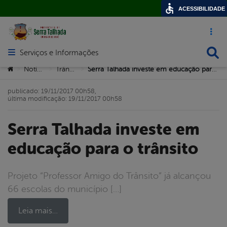
ACESSIBILIDADE
Acesso ráp
Busca
Serviços e Informações
Abrir menu principal de navegação
Você está aqui:
Notícias
Trânsito
Serra Talhada investe em educação para o trânsito
>
>
>
publicado: 19/11/2017 00h58,
última modificação: 19/11/2017 00h58
Serra Talhada investe em
educação para o trânsito
Projeto “Professor Amigo do Trânsito” já alcançou
66 escolas do município […]
Leia mais…