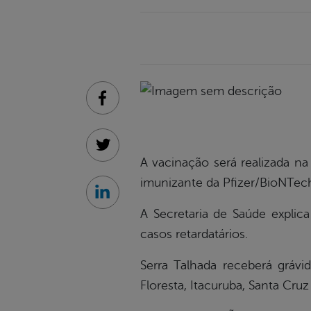
Facebook
Twitter
A vacinação será realizada n
imunizante da Pfizer/BioNTec
Linkedin
A Secretaria de Saúde explic
casos retardatários.
Serra Talhada receberá grávi
Floresta, Itacuruba, Santa Cru