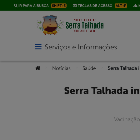
IR PARA A BUSCA
SHIFT+5
TECLAS DE ACESSO
ALT+P
M
Serviços e Informações
Abrir menu principal de navegação
Você está aqui:
>
>
>
Notícias
Saúde
Serra Talhada inicia neste sábado (15) vacinação de grávidas e
Vacinação