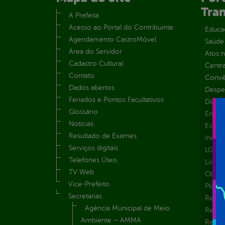
Tra
A Prefeita
Acesso ao Portal do Contribuinte
Educa
Agendamento CastroMóvel
Saúde
Área do Servidor
Atos 
Cadastro Cultural
Centra
Contato
Convên
Dados abertos
Despe
Feriados e Pontos Facultativos
Diária
Glossário
Emend
Notícias
Estrut
Resultado de Exames
Inicio
Serviços digitais
LGPD e
Telefones Úteis
Licita
TV Web
Obras 
Vice-Prefeito
Plane
Secretarias
Receit
Agência Municipal de Meio
Recur
Ambiente – AMMA
Renúnc