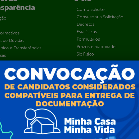
nsparência
Como solicitar
Consulte sua Solicitação
ção
Decretos
Estatísticas
normativos
Formulários
l de Dúvidas
Prazos e autoridades
ios e Transferências
Sic Físico
sas
Solicitar Recurso
s
Solicitar um pedido
as parlamentares
ura Organizacional
 Governo Digital
ções e Contratos
Públicas
jamento e Prestação de Contas
as
sos Humanos
ias de Receitas