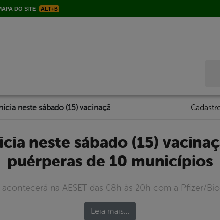
APA DO SITE
ALT+B
Bus
Serra Talhada inicia neste sábado (15) vacinação de grávidas e puérperas de 10 municípios
Cadastro
puérperas de 10 municípios
 acontecerá na AESET das 08h às 20h com a Pfizer/Bio
Leia mais…