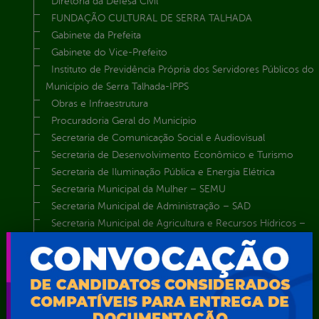
Diretoria da Defesa Civil
FUNDAÇÃO CULTURAL DE SERRA TALHADA
Gabinete da Prefeita
Gabinete do Vice-Prefeito
Instituto de Previdência Própria dos Servidores Públicos do
Município de Serra Talhada-IPPS
Obras e Infraestrutura
Procuradoria Geral do Município
Secretaria de Comunicação Social e Audiovisual
Secretaria de Desenvolvimento Econômico e Turismo
Secretaria de Iluminação Pública e Energia Elétrica
Secretaria Municipal da Mulher – SEMU
Secretaria Municipal de Administração – SAD
Secretaria Municipal de Agricultura e Recursos Hídricos –
SEMARH / Secretaria de Agricultura Familiar – SEMAF
Secretaria Municipal de Educação – SEST
Secretaria Municipal de Esporte e Lazer – SEMEL
Secretaria Municipal de Finanças – SECFIN
Secretaria Municipal de Governo – SEGOV