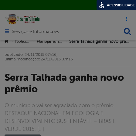
ACESSIBILIDADE
Acesso ráp
Busca
Serviços e Informações
Abrir menu principal de navegação
Você está aqui:
Notícias
Planejamento
Serra Talhada ganha novo prêmio
>
>
>
publicado: 24/11/2015 07h16,
última modificação: 24/11/2015 07h16
Serra Talhada ganha novo
prêmio
O município vai ser agraciado com o prêmio
DESTAQUE NACIONAL EM ECOLOGIA E
DESENVOLVIMENTO SUSTENTÁVEL – BRASIL
VERDE 2015. […]