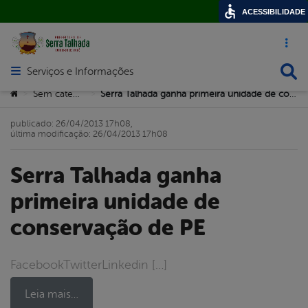
ACESSIBILIDADE
Acesso ráp
Busca
Serviços e Informações
Abrir menu principal de navegação
Você está aqui:
Sem categoria
Serra Talhada ganha primeira unidade de conservação de PE
>
>
publicado: 26/04/2013 17h08,
última modificação: 26/04/2013 17h08
Serra Talhada ganha
primeira unidade de
conservação de PE
FacebookTwitterLinkedin […]
Leia mais…