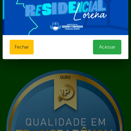
Licitações e
Contratos
Obras Públicas
Planejamento e
Prestação de Contas
Receitas
Recursos Humanos
Fechar
Acessar
Renúncias de
Receitas