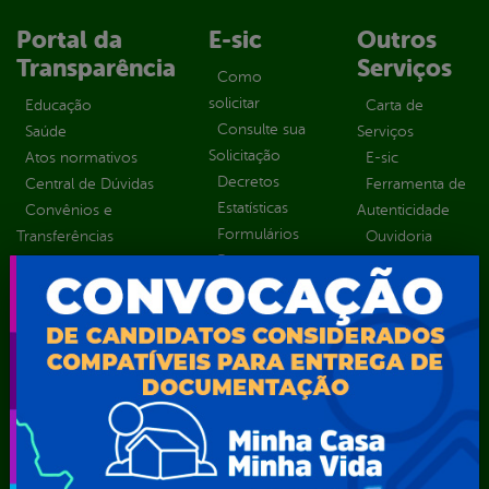
Portal da
E-sic
Outros
Transparência
Serviços
Como
solicitar
Educação
Carta de
Consulte sua
Saúde
Serviços
Solicitação
Atos normativos
E-sic
Decretos
Central de Dúvidas
Ferramenta de
Estatísticas
Convênios e
Autenticidade
Formulários
Transferências
Ouvidoria
Prazos e
Despesas
Portal Aldir
autoridades
Diárias
Blanc
Sic Físico
Emendas
Portal da
Solicitar
parlamentares
Transparência
Recurso
Estrutura
Transporte
Solicitar um
Organizacional
Escolar
pedido
Inicio
LGPD e Governo
Digital