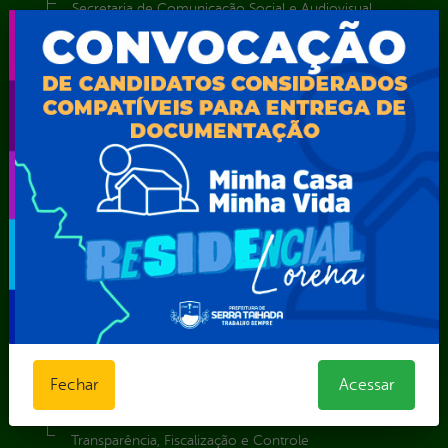
Secretaria de Comunicação Social e Audiovisual
Secretaria de Desenvolvimento Econômico e Turismo
Secretaria de Iluminação Pública e Energia Elétrica
Secretaria Municipal da Mulher – SEMU
Secretaria Municipal de Administração – SAD
Secretaria Municipal de Agricultura e Recursos Hídricos –
SEMARH / Secretaria de Agricultura Familiar – SEMAF
Secretaria Municipal de Educação – SEST
Secretaria Municipal de Esporte e Lazer – SEMEL
Secretaria Municipal de Finanças – SECFIN
Secretaria Municipal de Governo – SEGOV
Secretaria Municipal de Meio Ambiente – SEMA
Secretaria Municipal de Planejamento e Gestão – SEPLAG
Secretaria Municipal de Relações Institucionais – SEMRI
Secretaria Municipal de Saúde – SMS
Secretaria Municipal de Serviços Públicos – SEMUSP
Fechar
Acessar
Superintendência de Trânsito e Transportes de Serra
Talhada-STTRANS
Transparência, Fiscalização e Controle