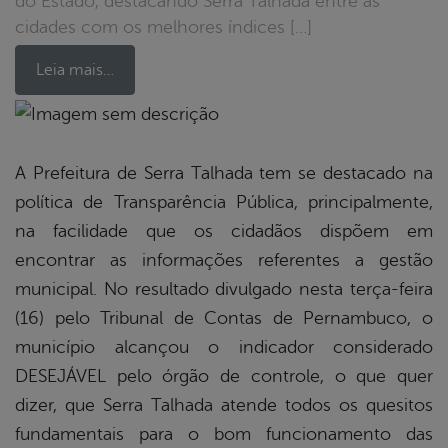
do Estado, destacando Serra Talhada entre as
cidades com os melhores índices […]
Leia mais…
book
A Prefeitura de Serra Talhada tem se destacado na
política de Transparência Pública, principalmente,
er
na facilidade que os cidadãos dispõem em
encontrar as informações referentes a gestão
municipal. No resultado divulgado nesta terça-feira
din
(16) pelo Tribunal de Contas de Pernambuco, o
município alcançou o indicador considerado
DESEJÁVEL pelo órgão de controle, o que quer
dizer, que Serra Talhada atende todos os quesitos
fundamentais para o bom funcionamento das