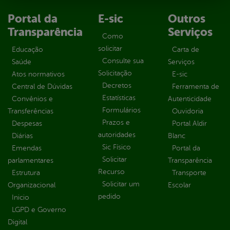
Portal da
E-sic
Outros
Transparência
Serviços
Como
solicitar
Educação
Carta de
Consulte sua
Saúde
Serviços
Solicitação
Atos normativos
E-sic
Decretos
Central de Dúvidas
Ferramenta de
Estatísticas
Convênios e
Autenticidade
Formulários
Transferências
Ouvidoria
Prazos e
Despesas
Portal Aldir
autoridades
Diárias
Blanc
Sic Físico
Emendas
Portal da
Solicitar
parlamentares
Transparência
Recurso
Estrutura
Transporte
Solicitar um
Organizacional
Escolar
pedido
Inicio
LGPD e Governo
Digital