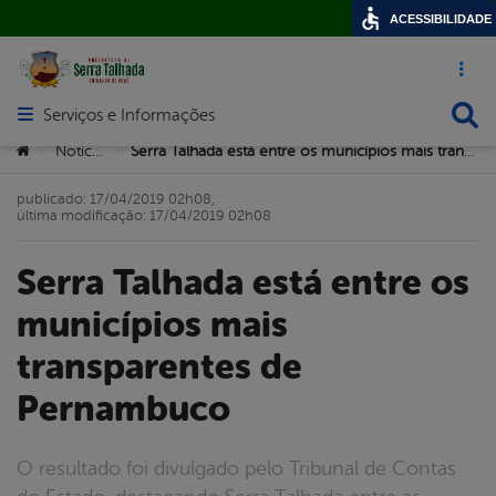
ACESSIBILIDADE
Acesso ráp
Busca
Serviços e Informações
Abrir menu principal de navegação
Você está aqui:
Notícias
Serra Talhada está entre os municípios mais transparentes de Pernambuco
>
>
publicado: 17/04/2019 02h08,
última modificação: 17/04/2019 02h08
Serra Talhada está entre os
municípios mais
transparentes de
Pernambuco
O resultado foi divulgado pelo Tribunal de Contas